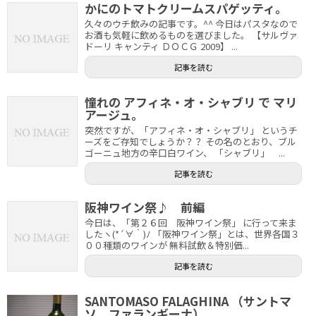
かにのトマトクリームスパゲッティ。
久々のウチ飲みの記事です。^^ 今日はパスタなので
お酒も気軽に飲めるものを選びました。 【サルヴァ
ドーリ キャンティ ＤＯＣＧ 2009】 ...
記事を読む
憧れの アフィネ・オ・シャブリ で マリ
アージュ。
突然ですが、「アフィネ・オ・シャブリ」 というチ
ーズをご存知でしょうか？？ その名のとおり、ブル
ゴーニュ地方の辛口白ワイン、 「シャブリ」 ...
記事を読む
阪神ワイン祭♪ 前編
今日は、「第２６回 阪神ワイン祭」 に行って来ま
したヽ(*´∀｀)ﾉ 「阪神ワイン祭」とは、世界各国３
００種類のワインが 無料試飲＆特別価...
記事を読む
SANTOMASO FALAGHINA （サントマ
ソ ファランギーナ）