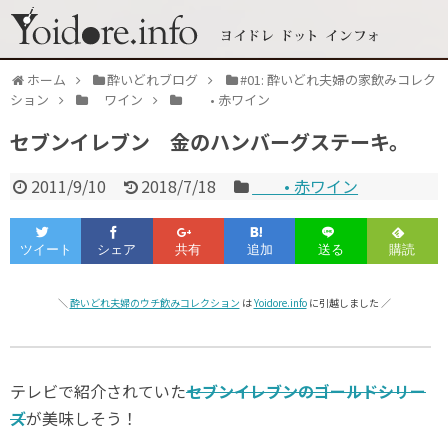
ホーム
酔いどれブログ
#01: 酔いどれ夫婦の家飲みコレク
ション
ワイン
• 赤ワイン
セブンイレブン 金のハンバーグステーキ。
2011/9/10
2018/7/18
• 赤ワイン
＼
酔いどれ夫婦のウチ飲みコレクション
は
Yoidore.info
に引越しました ／
テレビで紹介されていた
セブンイレブンのゴールドシリー
ズ
が美味しそう！