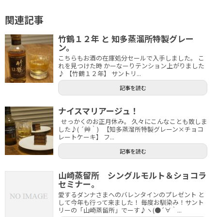
関連記事
竹鶴１２年 と 知多蒸溜所特製グレー
ン。
こちらもお酒の在庫処分セールで入手しました。 こ
れを見つけた時 かーなーりテンション上がりました
♪ 【竹鶴１２年】 サントリ...
記事を読む
ナイスマリアージュ！
せっかくのお正月休み。 久々にこんなことも致しま
した♪( ´艸｀) 【知多蒸溜所特製グレーン×チョコ
レートケーキ】 フ...
記事を読む
山崎蒸留所 シングルモルト＆ショコラ
セミナー。
愛するダンナさまへのバレンタインのプレゼント と
して今年も行って来ました！ 毎度お馴染み！サント
リーの「山崎蒸留所」でーす♪ヽ(●´∀｀...