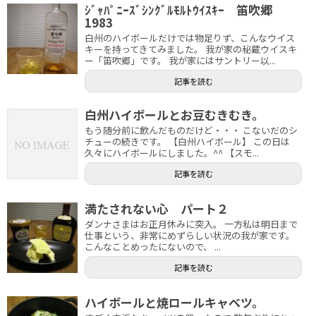
ｼﾞｬﾊﾟﾆｰｽﾞｼﾝｸﾞﾙﾓﾙﾄｳｲｽｷｰ 笛吹郷
1983
白州のハイボールだけでは物足りず、こんなウイス
キーを持ってきてみました。 我が家の秘蔵ウイスキ
ー「笛吹郷」です。 我が家にはサントリー以...
記事を読む
白州ハイボールとお豆むきむき。
もう随分前に飲んだものだけど・・・ こないだのシ
チューの続きです。 【白州ハイボール】 この日は
久々にハイボールにしました。^^ 【スモ...
記事を読む
満たされない心 パート２
ダンナさまはお正月休みに突入。 一方私は明日まで
仕事という、非常にめずらしい状況の我が家です。
こんなことめったにないので、 ...
記事を読む
ハイボールと焼ロールキャベツ。