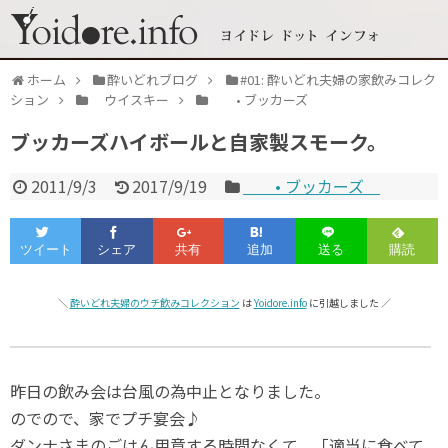
ホーム
酔いどれブログ
#01: 酔いどれ夫婦の家飲みコレク
ション
ウイスキー
• ブッカーズ
ブッカーズハイボールと自家製スモーク。
2011/9/3
2017/9/19
• ブッカーズ
＼
酔いどれ夫婦のウチ飲みコレクション
は
Yoidore.info
に引越しました ／
昨日の飲み会は台風の為中止となりました。
のでので、家でプチ宴会♪
ダンナさまのごはん用意する時間なくて、「適当に食べて