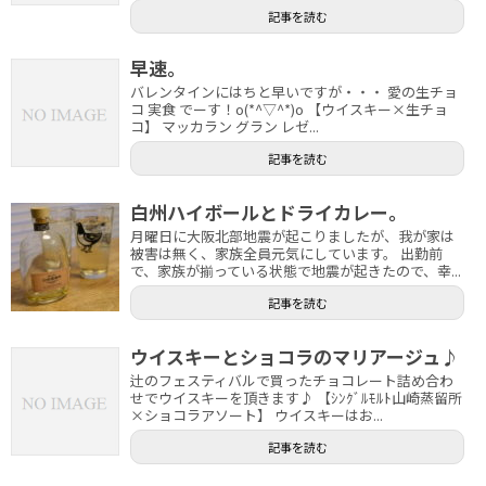
記事を読む
早速。
バレンタインにはちと早いですが・・・ 愛の生チョ
コ 実食 でーす！o(*^▽^*)o 【ウイスキー×生チョ
コ】 マッカラン グラン レゼ...
記事を読む
白州ハイボールとドライカレー。
月曜日に大阪北部地震が起こりましたが、我が家は
被害は無く、家族全員元気にしています。 出勤前
で、家族が揃っている状態で地震が起きたので、幸...
記事を読む
ウイスキーとショコラのマリアージュ♪
辻のフェスティバルで買ったチョコレート詰め合わ
せでウイスキーを頂きます♪ 【ｼﾝｸﾞﾙﾓﾙﾄ山崎蒸留所
×ショコラアソート】 ウイスキーはお...
記事を読む