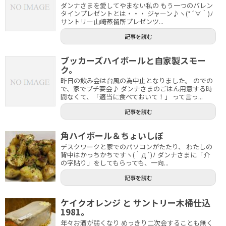
ダンナさまを愛してやまない私の もう一つのバレン
タインプレゼントとは・・・ ジャーン♪ヽ(*´∀｀)ﾉ
サントリー山崎蒸留所プレゼンツ...
記事を読む
ブッカーズハイボールと自家製スモー
ク。
昨日の飲み会は台風の為中止となりました。 のでの
で、家でプチ宴会♪ ダンナさまのごはん用意する時
間なくて、「適当に食べておいて！」 って言っ...
記事を読む
角ハイボール＆ちょいしぼ
デスクワークと家でのパソコンがたたり、 わたしの
背中はかっちかちですヽ(｀Д´)ﾉ ダンナさまに「介
の字貼り」をしてもらっても、一向...
記事を読む
ケイクオレンジ と サントリー木桶仕込
1981。
年々お酒が弱くなり めっきり二次会することも無く