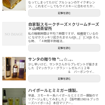
なってしまってたけど アルションのケイクオレン
ジ。 これをどーしてもウイスキーに合わせたか...
記事を読む
自家製スモークチーズ×クリームチーズ
×山崎蒸留所
私の睡眠時間は平均７時間ですが、結構寝ているの
に なぜかスッキリ起きれませんil||li＿|￣|○il||li そん
な時、 「４時間半熟睡法...
記事を読む
サンタの贈り物 *:.｡☆..｡.
少し早いけど、サンタさんからプレゼントが届きま
した 【マッカラン・グラン・レゼルバ１２年
＆ バーボンウイ...
記事を読む
ハイボールとミミガー燻製。
早速、スモーキー系ハイボールとミミガー燻製のマ
リアージュをしてみました♪ 【笛吹郷1983＆ブッカ
ーズハイボール】 本日マリアー...