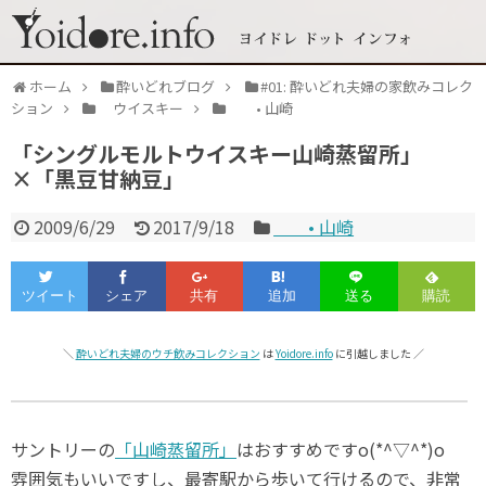
ホーム
酔いどれブログ
#01: 酔いどれ夫婦の家飲みコレク
ション
ウイスキー
• 山崎
「シングルモルトウイスキー山崎蒸留所」
×「黒豆甘納豆」
2009/6/29
2017/9/18
• 山崎
＼
酔いどれ夫婦のウチ飲みコレクション
は
Yoidore.info
に引越しました ／
サントリーの
「山崎蒸留所」
はおすすめですo(*^▽^*)o
雰囲気もいいですし、最寄駅から歩いて行けるので、非常