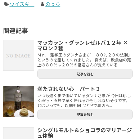
ウイスキー
のっち
関連記事
マッカラン・グランレゼルバ１２年 ×
マロン２種
Ｍｒ. 雑学王のダンナさまが 「８０対２０の法則」
というのを話してくれました。 例えば、飲食店の売
上の８０％は２０％の常連さんが支えている...
記事を読む
満たされない心 パート３
いつも遅くまで働いているダンナさまが 今日は珍し
く直行・直帰で早く帰れるかもしれないそうです。
とはいっても、以前も同じ状況で裏切ら...
記事を読む
シングルモルト＆ショコラのマリアージ
ュ体験