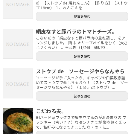
o)~ 【ストウブ de 焼れんこん】 【作り方】（ストウ
ブ 18cm） １、れんこんを...
記事を読む
絹皮なすと豚バラのトマトチーズ。
こないだの「絹皮なすと豚バラ肉の重ね蒸し」をア
レンジしました。 鍋 ↓ オリーブオイルをひく（大さ
じ２くらい） ↓ 玉ねぎ（1/2個 薄切り...
記事を読む
ストウブ de ソーセージやらなんやら
ソーセージが手に入ったら、キャベツや白菜敷き詰
めてストウブで蒸しちゃおう！ 【ストウブ de ソー
セージやらなんやら】（１８cmストウブ） ...
記事を読む
こだわる夫。
朝ハード系ワックスで髪を立てるのがお決まりの フ
ァンキー（古い？？）なダンナさまが 髪を短く切っ
て、私好みになってきました な・の・に...