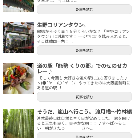
を生かし、 今年は１...
記事を読む
生野コリアンタウン。
鶴橋から歩く事１５分くらいかな？ 「生野コリアン
タウン」に到着です！ 一歩中に足を踏み入れると、
そこは韓国一色！ ...
記事を読む
道の駅「能勢 くりの郷」でのせのせカ
レー♪
そして今回も 大好きな道の駅に立ち寄りました♪
ヽ(●´∀｀)○´∀｀)ﾉ やってきたのは大阪能勢町に
ある道の駅 「...
記事を読む
そうだ、嵐山へ行こう。 渡月橋～竹林編
連休最終日は自然と早く目が覚めました。 窓を開け
ると天気も良く、爽やかな朝！！ ♪す～ば～らし
い 朝がきたっ き～...
記事を読む