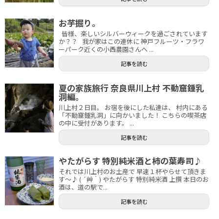
お芋掘り。
皆様、楽しいシルバーウィークを過ごされています
か？？ 我が家はこの連休に 神戸フルーツ・フラワ
ーパーク近くの小西農園さんへ ...
記事を読む
夏の家族旅行 奈良県川上村 不動窟鍾乳
洞編。
川上村２日目。 お宿を後にした私達は、 村内にある
「不動窟鍾乳洞」に向かいました！ こちらの喫茶店
の中に受付があります。 ...
記事を読む
やたがらす 特別純米酒と柿の葉寿司♪
それでは川上村のお土産で 早速１杯やらせて頂きま
す～♪ ( ´艸｀) やたがらす 特別純米酒 上撰 本日のお
酒は、道の駅で...
記事を読む