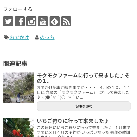
フォローする
おでかけ
のっち
関連記事
モクモクファームに行って来ました♪そ
の１。
おでかけ記事が続きますが・・・ ４月の１０、１１
日に 念願の「モクモクファーム」 に行って来ました
♪ヽ(●´∀｀)○´∀｀)ﾉ ...
記事を読む
いちご狩りに行って来ました♪
この連休にいちご狩りに行って来ました♪ １月末で
すでに３月４月の予約が いっぱいだった 去年の教訓