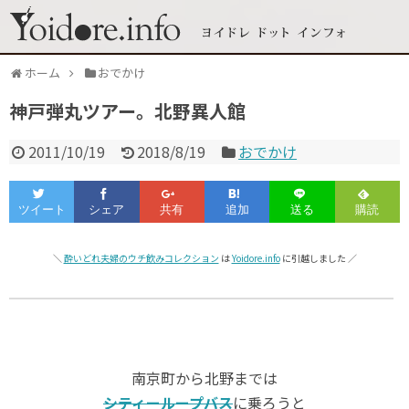
ホーム
おでかけ
神戸弾丸ツアー。北野異人館
2011/10/19
2018/8/19
おでかけ
＼
酔いどれ夫婦のウチ飲みコレクション
は
Yoidore.info
に引越しました ／
南京町から北野までは
シティーループバス
に乗ろうと