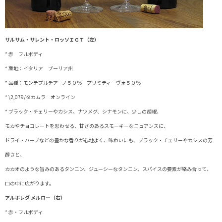
サルサム・サレント・ロッソＩＧＴ（左）
* 赤 フルボディ
* 産地：イタリア プーリア州
* 品種：モンテプルチアーノ５０％ プリミティーヴォ５０％
* \2,079/タカムラ オンライン
* ブラック・チェリーやカシス、ナツメグ、シナモンに、少しの胡椒、
モカやチョコレートを思わせる、甘さのあるスモーキーなニュアンスに、
ドライ・ハーブなどの豊かな香りが心地よく、味わいにも、ブラック・チェリーやカシスの芳
醇さと、
カカオのような旨みのあるタンニン、ジューシーなタンニン、スパイスの要素が絡み合って、
口の中に広がります。
アルボレダ メルロー（右）
* 赤・フルボディ