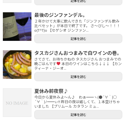
記事を読む
最後のジンファンデル。
２年かけて大事に飲んできた「ジンファンデル飲み
比べセット」が本日で終了です。 さ～びし～！！！
o(T^T)o 【セゲシオ ジンファン...
記事を読む
タスカジさんおつまみで白ワインの巻。
さてさて、お待ちかねの タスカジさん おつまみでの
晩ごはんです
本日のワインはこちら↓↓↓ 【カン
ティーナ・ジーオ...
記事を読む
夏休み前夜祭♪
今日から夏休みよ～ん♪ わぁ━━ヽ(●´∀｀)○
´∀｀)ﾉ━━ぃ!! 昨日の夜は嬉しくて、１本空けちゃ
いました 【プリムール カタラン ミュ...
記事を読む