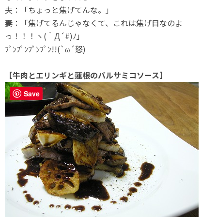
夫：「ちょっと焦げてんな。」
妻：「焦げてるんじゃなくて、これは焦げ目なのよ
っ！！！ヽ(｀Д´#)ﾉ」
ﾌﾟﾝﾌﾟﾝﾌﾟﾝﾌﾟﾝ!!(`ω´怒)
【牛肉とエリンギと蓮根のバルサミコソース】
Save