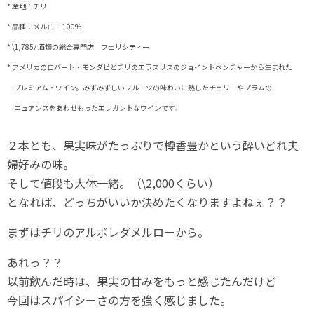
* 産地：チリ
* 品種：メルロー 100%
* \1,785/ 酒類の総合専門店 フェリシティー
* アメリカのロバート・モンダビとチリのエラスリスのジョイントベンチャーから生まれた
プレミアム・ワイン。みずみずしいフルーツの味わいに熟したチェリーやプラムの
ニュアンスをあわせもったエレガントなワインです。
２本とも、果実味がたっぷりで樽香豊かという酔いどれ夫
婦好みの味。
そして値段も大体一緒。（\2,000くらい）
となれば、どっちがいいか決めたくなりますよねぇ？？
まずはチリのアルボレダメルローから。
あれっ？？
以前飲んだ時は、果実の甘みをもっと感じたんだけど
今回はスパイシーさの方を強く感じました。