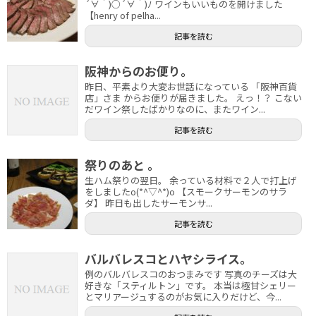
´∀｀)○´∀｀)ﾉ ワインもいいものを開けました
【henry of pelha...
記事を読む
阪神からのお便り。
昨日、平素より大変お世話になっている 「阪神百貨
店」さま からお便りが届きました。 えっ！？ こない
だワイン祭したばかりなのに、またワイン...
記事を読む
祭りのあと 。
生ハム祭りの翌日。 余っている材料で２人で打上げ
をしましたo(*^▽^*)o 【スモークサーモンのサラ
ダ】 昨日も出したサーモンサ...
記事を読む
バルバレスコとハヤシライス。
例のバルバレスコのおつまみです 写真のチーズは大
好きな「スティルトン」です。 本当は極甘シェリー
とマリアージュするのがお気に入りだけど、今...