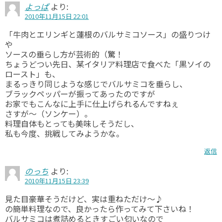
よっぱ
より:
2010年11月15日 22:01
「牛肉とエリンギと蓮根のバルサミコソース」の盛りつけ
や
ソースの垂らし方が芸術的（驚！
ちょうどつい先日、某イタリア料理店で食べた「黒ソイの
ロースト」も、
まるっきり同じような感じでバルサミコを垂らし、
ブラックペッパーが振ってあったのですが
お家でもこんなに上手に仕上げられるんですねぇ
さすが～（ソンケー）。
料理自体もとっても美味しそうだし、
私も今度、挑戦してみようかな。
返信
のっち
より:
2010年11月15日 23:39
見た目豪華そうだけど、実は重ねただけ～♪
の簡単料理なので、良かったら作ってみて下さいね！
バルサミコは煮詰めるときすごい匂いなので