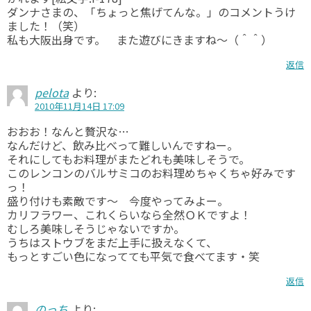
ダンナさまの、「ちょっと焦げてんな。」のコメントうけ
ました！（笑）
私も大阪出身です。 また遊びにきますね～（＾＾）
返信
pelota
より:
2010年11月14日 17:09
おおお！なんと贅沢な…
なんだけど、飲み比べって難しいんですねー。
それにしてもお料理がまたどれも美味しそうで。
このレンコンのバルサミコのお料理めちゃくちゃ好みです
っ！
盛り付けも素敵です～ 今度やってみよー。
カリフラワー、これくらいなら全然ＯＫですよ！
むしろ美味しそうじゃないですか。
うちはストウブをまだ上手に扱えなくて、
もっとすごい色になってても平気で食べてます・笑
返信
のっち
より: