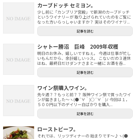
カーブドッチ セミヨン。
少し前に「カンブリア宮殿」で新潟のカーブドッチ
というワイナリーが 取り上げられていたのをご覧に
なった方いらっしゃいますか？ 実はそのワイナリ...
記事を読む
シャトー勝沼 巨峰 2009年収穫
明日のお休み、嬉しいですねぇ。 今週は仕事が忙し
いもんだから、余計嬉しいっス。 こないだの３連休
はね、最終日だけダンナさまと一緒に お酒を呑...
記事を読む
ワイン祭購入ワイン。
先々週？？もっと前？？ 阪神ワイン祭で買ったワイ
ンが届きました～ヽ(●´∀｀)○´∀｀)ﾉ 今回は１，
５００円以下のデイリー白ばかりを購入...
記事を読む
ローストビーフ。
それでは、リッツディナーの 始まりです～♪ヽ(●