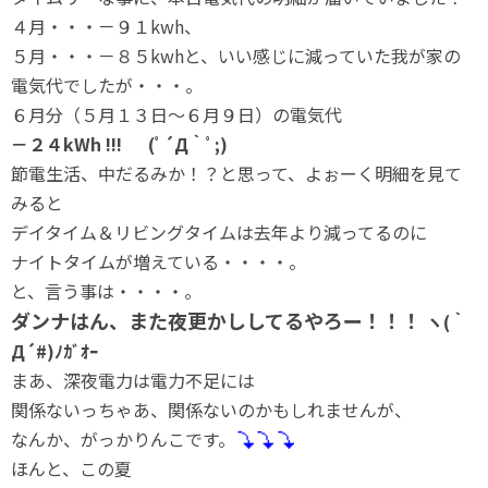
４月・・・－９１kwh、
５月・・・－８５kwhと、いい感じに減っていた我が家の
電気代でしたが・・・。
６月分（５月１３日～６月９日）の電気代
－２４kWh !!! (ﾟ´Д｀ﾟ;)
節電生活、中だるみか！？と思って、よぉーく明細を見て
みると
デイタイム＆リビングタイムは去年より減ってるのに
ナイトタイムが増えている・・・・。
と、言う事は・・・・。
ダンナはん、また夜更かししてるやろー！！！
ヽ(｀
Д´#)ﾉｶﾞｵｰ
まあ、深夜電力は電力不足には
関係ないっちゃあ、関係ないのかもしれませんが、
なんか、がっかりんこです。
ほんと、この夏