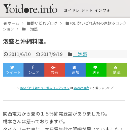
ホーム
酔いどれブログ
#01: 酔いどれ夫婦の家飲みコレク
ション
泡盛
泡盛と沖縄料理。
2011/6/10
2017/9/19
泡盛
＼
酔いどれ夫婦のウチ飲みコレクション
は
Yoidore.info
に引越しました ／
関西電力から夏の１５％節電要請がありましたね。
橋本さんは怒っておりますが。
タイムリーな事に、本日電気代の明細が届いていました！