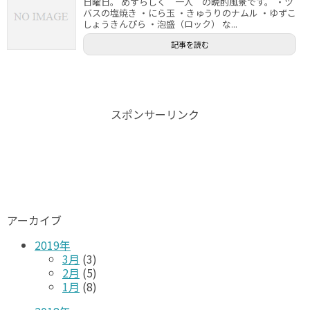
日曜日。 めずらしく 一人 の晩酌風景です。 ・ツ
バスの塩焼き ・にら玉 ・きゅうりのナムル ・ゆずこ
しょうきんぴら ・泡盛（ロック） な...
記事を読む
スポンサーリンク
アーカイブ
2019年
3月
(3)
2月
(5)
1月
(8)