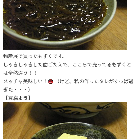
物産展で買ったもずくです。
しゃきしゃきした歯ごたえで、ここらで売ってるもずくと
は全然違う！！
メッチャ美味しい！
（けど、私の作ったタレがすっぱ過
ぎた・・・）
【豆腐よう】