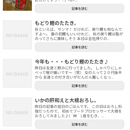
記事を読む
もどり鰹のたたき。
秋といえば、サンマ！ だけれど、戻り鰹も旬なんで
すよ～。 春の初鰹もいいけれど、 秋の戻り鰹は脂が
のってさらに美味しそう 本日は会社帰りの...
記事を読む
今年も・・・もどり鰹のたたき♪
昨日は友達と飲みに行ってました。 しゃべりにしゃ
べって喉が痛いです～（笑） 女の人って２０代後半
から 友達との付き合いがだんだん難しくなっ...
記事を読む
いかの肝和えと大根おろし。
昨日の記事の翌日のごはんです。 この日はおろし料
理だったので、 初めてフードプロセッサーで大根を
おろしてみました♪( ´艸｀) 皮をむき、...
記事を読む