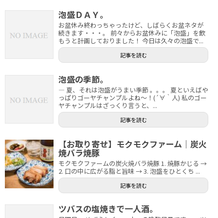
泡盛ＤＡＹ。
お盆休み終わっちゃったけど、しばらくお盆ネタが
続きます・・・。 前々からお盆休みに「泡盛」を飲
もうと計画しておりました！ 今日は久々の泡盛で...
記事を読む
泡盛の季節。
― 夏、それは泡盛がうまい季節 。。。 夏といえばや
っぱりゴーヤチャンプルよね～！(´∀｀人) 私のゴー
ヤチャンプルはざっくり言うと、...
記事を読む
【お取り寄せ】モクモクファーム｜炭火
焼バラ焼豚
モクモクファームの炭火焼バラ焼豚 1. 焼豚かじる →
2. 口の中に広がる脂と旨味 → 3. 泡盛をひとくち ...
記事を読む
ツバスの塩焼きで一人酒。