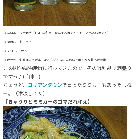
＊ 沖縄市 新里酒造（1846年創業、現存する酒造所でもっとも古い酒造所）
＊ 原材料 米こうじ
＊ ￥818 / イオン
＊ 女性から泡盛通までが楽しめる伝統の深い味わいと柔らかな甘みが特徴
この間沖縄物産展に行ってきたので、その戦利品で酒盛り
ですっ♪( ´艸｀)
ちょうど、
コリアンタウン
で買ったミミガーもあったしね
ー。（冷凍してた）
【きゅうりとミミガーのゴマだれ和え】