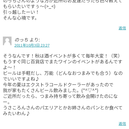
のっちさんのような方が近所のお友達だったら色々教えて
もらいたいですぅ～(>_<)
引っ越したーい！
そんな心境です。
返信
のっち
より:
2011年10月3日 23:27
そうなんです！秋は酒イベントが多くて毎年大変！（笑）
もうすぐ同じ百貨店でまたワインのイベントがあるんです
よ～！
ビールは手軽だし、万能（どんなおつまみでも合う）なの
でいいですよね♪
今年の夏はエクストラコールドクーラーがあったので
我が家もたくさんビール飲みました。(*^▽^*)
ご近所だったら、つまみ持ち寄って飲み会開けたのにな
ー。
うさころんさんのパエリアとかお姉さんのパンとか食べて
みたいわん♪
返信