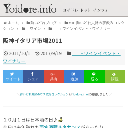
ホーム
酔いどれブログ
#01: 酔いどれ夫婦の家飲みコレク
ション
ワイン
• ワインイベント・ワイナリー
阪神イタリア市場2011
2011/10/1
2017/9/19
• ワインイベント・
ワイナリー
＼
酔いどれ夫婦のウチ飲みコレクション
は
Yoidore.info
に引越しました ／
１０月１日は日本酒の日♪
今日は去年訪れた
西宮酒蔵ルネサンス
があったり