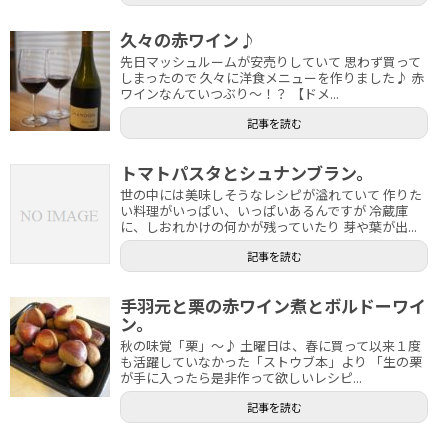
久々の赤ワイン♪
先日マッシュルームが安売りしていて 思わず買って
しまったので 久々に洋食メニューを作りました♪ 赤
ワインなんていつぶり～！？ 【ドメ...
記事を読む
トマトパスタとシュナンブラン。
世の中には美味しそうなレシピが溢れていて 作りた
い料理がいっぱい、いっぱいあるんですが 冷蔵庫
に、しおれかけの何かが残っていたり 芽や葉が出...
記事を読む
手羽元と栗の赤ワイン煮とボルドーワイ
ン。
秋の味覚「栗」～♪ 土曜日は、春に買って以来１度
も活躍していなかった「ストウブ本」より 「生の栗
が手に入ったら是非作って欲しいレシピ...
記事を読む