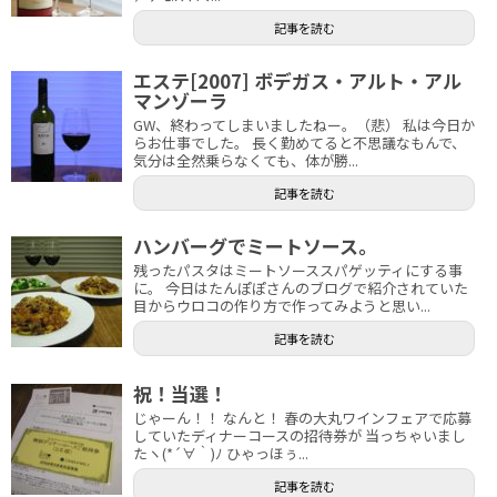
記事を読む
エステ[2007] ボデガス・アルト・アル
マンゾーラ
GW、終わってしまいましたねー。（悲） 私は今日か
らお仕事でした。 長く勤めてると不思議なもんで、
気分は全然乗らなくても、体が勝...
記事を読む
ハンバーグでミートソース。
残ったパスタはミートソーススパゲッティにする事
に。 今日はたんぽぽさんのブログで紹介されていた
目からウロコの作り方で作ってみようと思い...
記事を読む
祝！当選！
じゃーん！！ なんと！ 春の大丸ワインフェアで応募
していたディナーコースの招待券が 当っちゃいまし
たヽ(*´∀｀)ﾉ ひゃっほぅ...
記事を読む