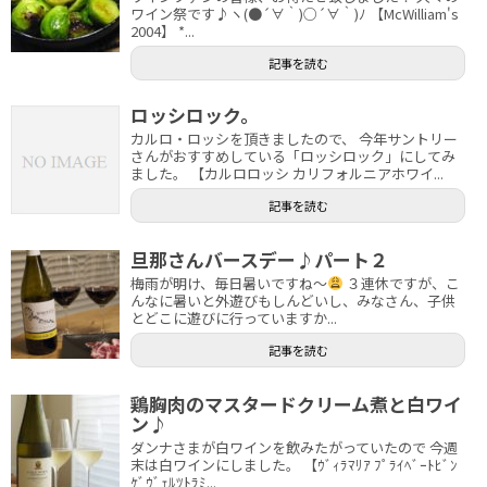
ワイン祭です♪ヽ(●´∀｀)○´∀｀)ﾉ 【McWilliam's
2004】 *...
記事を読む
ロッシロック。
カルロ・ロッシを頂きましたので、 今年サントリー
さんがおすすめしている「ロッシロック」にしてみ
ました。 【カルロロッシ カリフォルニアホワイ...
記事を読む
旦那さんバースデー♪パート２
梅雨が明け、毎日暑いですね～
３連休ですが、こ
んなに暑いと外遊びもしんどいし、みなさん、子供
とどこに遊びに行っていますか...
記事を読む
鶏胸肉のマスタードクリーム煮と白ワイ
ン♪
ダンナさまが白ワインを飲みたがっていたので 今週
末は白ワインにしました。 【ｳﾞｨﾗﾏﾘｱ ﾌﾟﾗｲﾍﾞｰﾄﾋﾞﾝ
ｹﾞｳﾞｪﾙﾂﾄﾗﾐ...