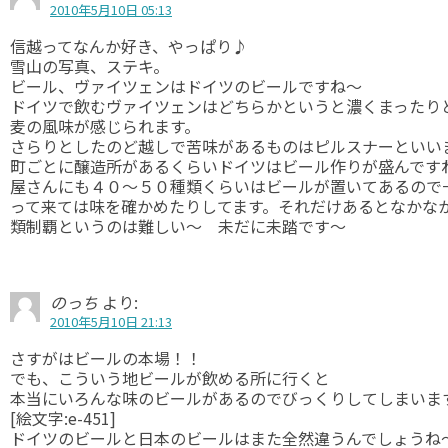
2010年5月10日 05:13
信越ってなんか好き、やっぱり♪
雪山の写真、ステキ。
ビール、ヴァイツェンはドイツのビールですね～
ドイツで飲むヴァイツェンはどちらかというと濃くまったり
麦の風味が感じられます。
さらりとしたのど越しで苦味があるものはピルスナーといい
町ごとに醸造所があるくらいドイツはビール作りが盛んです
屋さんにも４０～５０種類くらいはビールが置いてあるので
って来ては味を確かめたりしてます。それだけあるとなかな
類制覇というのは難しい～ 未だに未踏です～
のっち
より:
2010年5月10日 21:13
さすがはビールの本場！！
でも、こういう地ビールが飲める所に行くと
本当にいろんな味のビールがあるのでびっくりしてしまいま
[絵文字:e-451]
ドイツのビールと日本のビールはまた全然違うんでしょうね