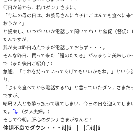
何日か前から、私はダンナさまに、
「今年の母の日は、お義母さんにウチにごはんでも食べに来
おうか？」
と提案し、いつがいいか電話して聞いてね！と催促（督促）
たんですが、
我が夫は昨日時点でまだ電話しておらず・・・。
そんな昨日、買って来た「鰹のたたき」があまりに美味しか
で（また後日ご紹介♪）
急遽、「これを持っていってあげてもいいかもね。」という
り、
「じゃあ食べてから電話するわ」と言っていたダンナさまだ
ですが、
結局２人とも酔っ払って寝てしまい、今日の日を迎えてしま
た。
（ダメ夫婦。）
そして今朝。肝心のダンナさまがなんと！
体調不良でダウン・・・il||li＿|￣|○il||li