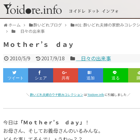
ホーム
酔いどれブログ
#01: 酔いどれ夫婦の家飲みコレク
日々の出来事
Ｍｏｔｈｅｒ’ｓ ｄａｙ
2010/5/9
2017/9/18
日々の出来事
＼
酔いどれ夫婦のウチ飲みコレクション
は
Yoidore.info
に引越しました ／
今日は
「Ｍｏｔｈｅｒ’ｓ ｄａｙ」
！
お母さん、そしてお義母さんのいるみんな。
どんな事してるんでしょうね～？？