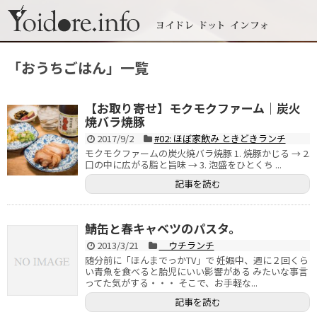
「
おうちごはん
」
一覧
【お取り寄せ】モクモクファーム｜炭火
焼バラ焼豚
2017/9/2
#02: ほぼ家飲み ときどきランチ
モクモクファームの炭火焼バラ焼豚 1. 焼豚かじる → 2.
口の中に広がる脂と旨味 → 3. 泡盛をひとくち ...
記事を読む
鯖缶と春キャベツのパスタ。
2013/3/21
ウチランチ
随分前に「ほんまでっかTV」で 妊娠中、週に２回くら
い青魚を食べると胎児にいい影響がある みたいな事言
ってた気がする・・・ そこで、お手軽な...
記事を読む