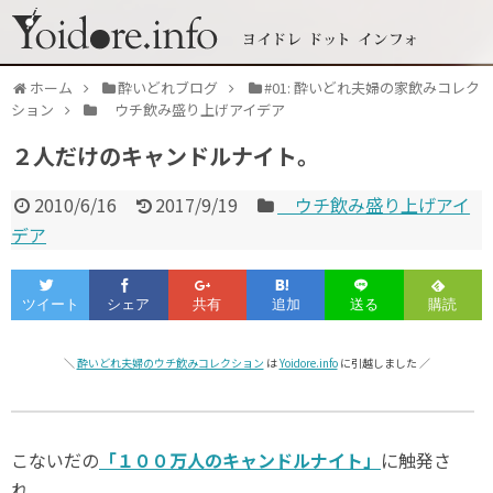
ホーム
酔いどれブログ
#01: 酔いどれ夫婦の家飲みコレク
ション
ウチ飲み盛り上げアイデア
２人だけのキャンドルナイト。
2010/6/16
2017/9/19
ウチ飲み盛り上げアイ
デア
＼
酔いどれ夫婦のウチ飲みコレクション
は
Yoidore.info
に引越しました ／
こないだの
「１００万人のキャンドルナイト」
に触発さ
れ、