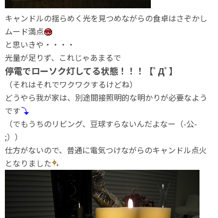
キャンドルの揺らめく光を見つめながらの食卓はさぞかし
ムード満点
と思いきや・・・・
光量が足りず、これじゃあまるで
停電でローソク灯してる状態！！！【ﾟДﾟ】
（それはそれでワクワクするけどね）
どうやら我が家は、別途間接照明的な明かりが必要なよう
です
（でもうちのリビング、豆球すらないんだよなー（-公-
;））
仕方がないので、普通に電気つけながらのキャンドル点火
となりました