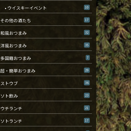
• ウイスキーイベント
10
その他の酒たち
17
和風おつまみ
32
洋風おつまみ
35
多国籍おつまみ
7
超・簡単おつまみ
29
ストウブ
36
ソト飲み
23
ウチランチ
21
ソトランチ
17