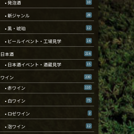
• 発泡酒
10
• 新ジャンル
28
• 黒・琥珀
12
• ビールイベント・工場見学
16
日本酒
216
• 日本酒イベント・酒蔵見学
15
ワイン
230
• 赤ワイン
110
• 白ワイン
75
• ロゼワイン
2
• 泡ワイン
12