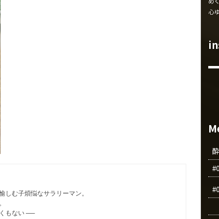
め
心
i
M
#
#
愉しむ子煩悩なサラリーマン。
。
もない ──