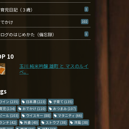
育児日記（３歳）
1
おでかけ
102
ブログのはじめかた（備忘録）
1
OP 10
玉川 純米吟醸 雄町 と マスのルイ
ベ。
ags
ワイン
(235)
日本酒
(223)
子育て
(135)
育児
(134)
おでかけ
(110)
おつまみ
(107)
ビール
(103)
ウイスキー
(88)
マタニティ
(66)
ランチ
(42)
外食
(40)
ストウブ
(38)
洋風
(38)