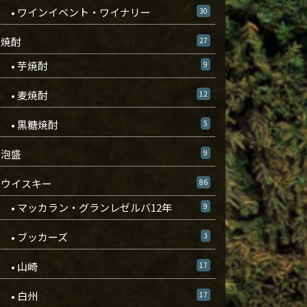
• ワインイベント・ワイナリー
30
焼酎
27
• 芋焼酎
9
• 麦焼酎
12
• 黒糖焼酎
5
泡盛
9
ウイスキー
86
• マッカラン・グランレゼルバ12年
9
• ブッカーズ
3
• 山崎
17
• 白州
17