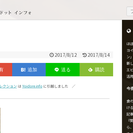
ほ
ヨイ
2017/8/12
2017/8/14
ン
新し
エ
活
レクション
は
Yoidore.info
に引越しました ／
今
食
け
記
『
ら