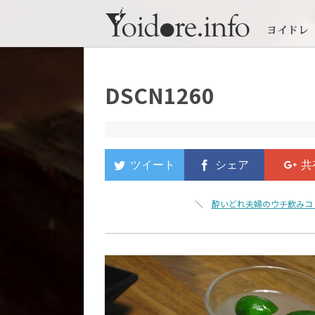
DSCN1260
＼
酔いどれ夫婦のウチ飲みコ