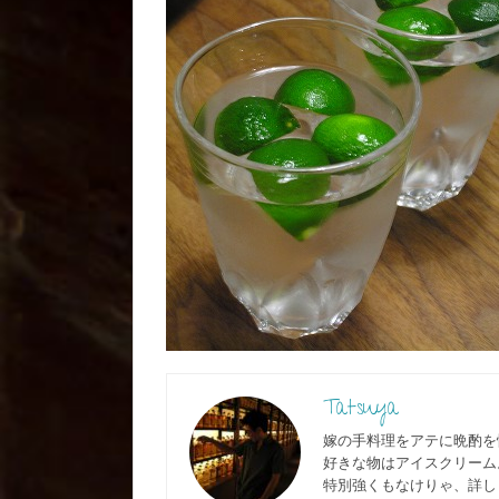
Tatsuya
嫁の手料理をアテに晩酌を
好きな物はアイスクリーム
特別強くもなけりゃ、詳しく