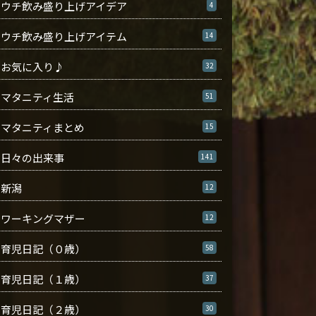
ウチ飲み盛り上げアイデア
4
ウチ飲み盛り上げアイテム
14
お気に入り♪
32
マタニティ生活
51
マタニティまとめ
15
日々の出来事
141
新潟
12
ワーキングマザー
12
育児日記（０歳）
58
育児日記（１歳）
37
育児日記（２歳）
30