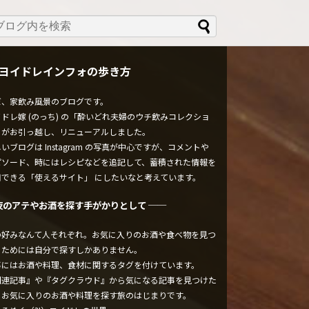
ヨイドレインフォの歩き方
ぼ、家飲み風景のブログです。
ドレ嫁 (のっち) の「酔いどれ夫婦のウチ飲みコレクショ
」がお引っ越し、リニューアルしました。
いブログは Instagram の写真が中心ですが、コメントや
ピソード、時にはレシピなどを追記して、蓄積された情報を
用できる「使えるサイト」 にしたいなと考えています。
夜のアテやお酒を探す手がかりとして ──
の好みなんて人それぞれ。お気に入りのお酒や食べ物を見つ
るためには自分で探すしかありません。
事にはお酒や料理、食材に関するタグを付けています。
関連記事』や『タグクラウド』から気になる記事を見つけた
、お気に入りのお酒や料理を探す旅のはじまりです。