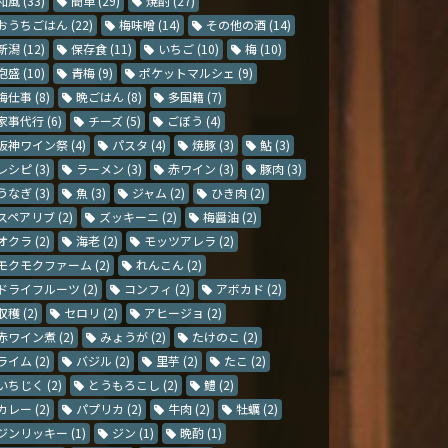
和風
(33)
簡単
(29)
焼酎
(27)
おうちごはん
(22)
梅味噌
(14)
その他の酒
(14)
新潟
(12)
保存食
(11)
いちご
(10)
梅
(10)
泡盛
(10)
青梅
(9)
ポケットマルシェ
(9)
梅仕事
(8)
晩ごはん
(8)
多国籍
(7)
家事代行
(6)
チーズ
(5)
ごぼう
(4)
阪神ワイン祭
(4)
パスタ
(4)
焼豚
(3)
鮎
(3)
レシピ
(3)
ラーメン
(3)
赤ワイン
(3)
豚肉
(3)
うなぎ
(3)
魚
(3)
ジャム
(2)
ひき肉
(2)
スペアリブ
(2)
ズッキーニ
(2)
梅醤油
(2)
オクラ
(2)
海老
(2)
モッツアレラ
(2)
モクモクファーム
(2)
れんこん
(2)
ドライフルーツ
(2)
コンフィ
(2)
アボカド
(2)
収穫
(2)
セロリ
(2)
アヒージョ
(2)
赤ワイン煮
(2)
みょうが
(2)
たけのこ
(2)
ライム
(2)
バジル
(2)
里芋
(2)
たこ
(2)
いちじく
(2)
とうもろこし
(2)
鱧
(2)
カレー
(2)
パプリカ
(2)
牛肉
(2)
牡蠣
(2)
ジンリッキー
(1)
ジン
(1)
晩酌
(1)