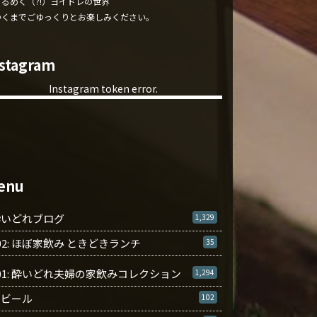
くるめく（?!）ヨイドレの世界
ゆくまでごゆっくりとお楽しみください。
nstagram
Instagram token error.
enu
酔いどれブログ
1,329
02: ほぼ家飲み ときどきランチ
35
01: 酔いどれ夫婦の家飲みコレクション
1,294
ビール
102