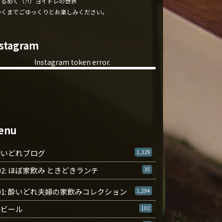
くるめく（?!）ヨイドレの世界
ゆくまでごゆっくりとお楽しみください。
nstagram
Instagram token error.
enu
酔いどれブログ
1,329
02: ほぼ家飲み ときどきランチ
35
01: 酔いどれ夫婦の家飲みコレクション
1,294
ビール
102