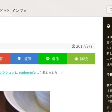
ほ
ヨイ
2017/7/7
ン
新し
エ
活
レクション
は
Yoidore.info
に引越しました ／
今
食
け
記
『
ら