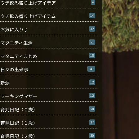
ウチ飲み盛り上げアイデア
4
ウチ飲み盛り上げアイテム
14
お気に入り♪
32
マタニティ生活
51
マタニティまとめ
15
日々の出来事
141
新潟
12
ワーキングマザー
12
育児日記（０歳）
58
育児日記（１歳）
37
育児日記（２歳）
30