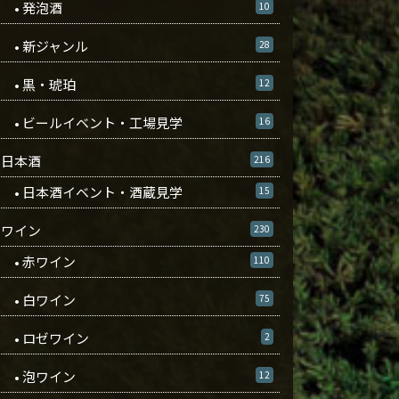
• 発泡酒
10
• 新ジャンル
28
• 黒・琥珀
12
• ビールイベント・工場見学
16
日本酒
216
• 日本酒イベント・酒蔵見学
15
ワイン
230
• 赤ワイン
110
• 白ワイン
75
• ロゼワイン
2
• 泡ワイン
12