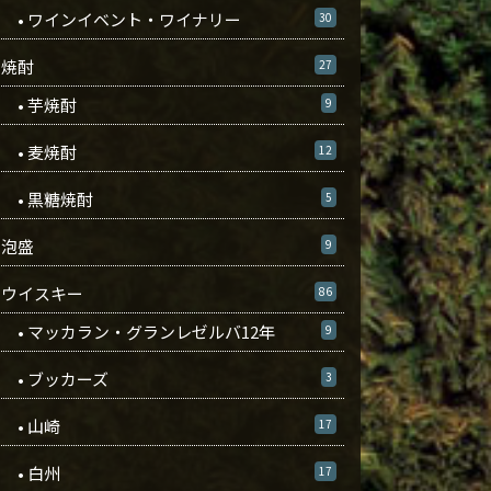
• ワインイベント・ワイナリー
30
焼酎
27
• 芋焼酎
9
• 麦焼酎
12
• 黒糖焼酎
5
泡盛
9
ウイスキー
86
• マッカラン・グランレゼルバ12年
9
• ブッカーズ
3
• 山崎
17
• 白州
17