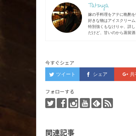
Tatsuya
嫁の手料理をアテに晩酌を
好きな物はアイスクリーム
特別強くもなけりゃ、詳しく
だけど、甘いのから蒸留酒
今すぐシェア
フォローする
関連記事