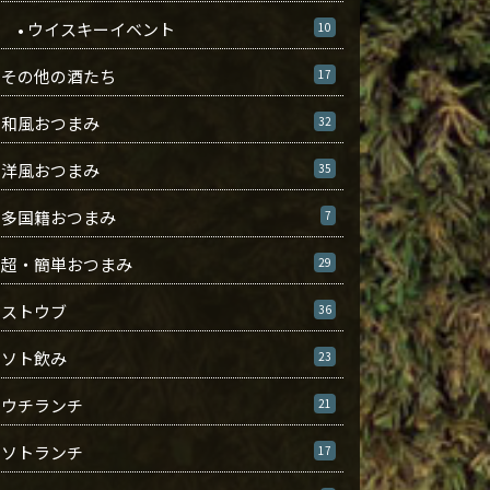
• ウイスキーイベント
10
その他の酒たち
17
和風おつまみ
32
洋風おつまみ
35
多国籍おつまみ
7
超・簡単おつまみ
29
ストウブ
36
ソト飲み
23
ウチランチ
21
ソトランチ
17