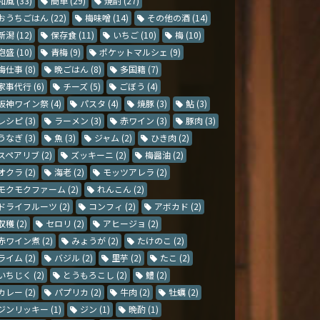
和風
(33)
簡単
(29)
焼酎
(27)
おうちごはん
(22)
梅味噌
(14)
その他の酒
(14)
新潟
(12)
保存食
(11)
いちご
(10)
梅
(10)
泡盛
(10)
青梅
(9)
ポケットマルシェ
(9)
梅仕事
(8)
晩ごはん
(8)
多国籍
(7)
家事代行
(6)
チーズ
(5)
ごぼう
(4)
阪神ワイン祭
(4)
パスタ
(4)
焼豚
(3)
鮎
(3)
レシピ
(3)
ラーメン
(3)
赤ワイン
(3)
豚肉
(3)
うなぎ
(3)
魚
(3)
ジャム
(2)
ひき肉
(2)
スペアリブ
(2)
ズッキーニ
(2)
梅醤油
(2)
オクラ
(2)
海老
(2)
モッツアレラ
(2)
モクモクファーム
(2)
れんこん
(2)
ドライフルーツ
(2)
コンフィ
(2)
アボカド
(2)
収穫
(2)
セロリ
(2)
アヒージョ
(2)
赤ワイン煮
(2)
みょうが
(2)
たけのこ
(2)
ライム
(2)
バジル
(2)
里芋
(2)
たこ
(2)
いちじく
(2)
とうもろこし
(2)
鱧
(2)
カレー
(2)
パプリカ
(2)
牛肉
(2)
牡蠣
(2)
ジンリッキー
(1)
ジン
(1)
晩酌
(1)