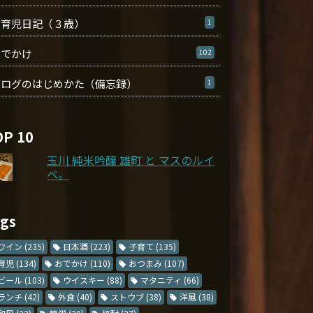
育児日記（３歳）
1
おでかけ
102
ブログのはじめかた（備忘録）
1
OP 10
玉川 純米吟醸 雄町 と マスのルイ
ベ。
ags
ワイン
(235)
日本酒
(223)
子育て
(135)
育児
(134)
おでかけ
(110)
おつまみ
(107)
ビール
(103)
ウイスキー
(88)
マタニティ
(66)
ランチ
(42)
外食
(40)
ストウブ
(38)
洋風
(38)