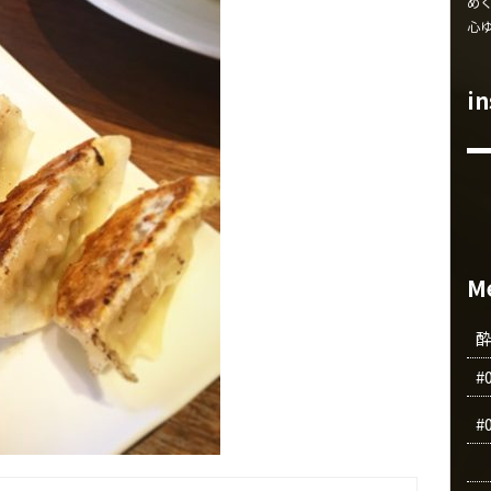
め
心
i
M
#
#