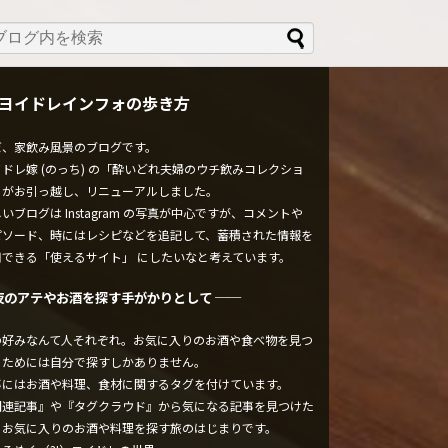
ヨイドレインフォの歩き方
ぼ、家飲み風景のブログです。
ドレ嫁 (のっち) の「酔いどれ夫婦のウチ飲みコレクショ
」がお引っ越し、リニューアルしました。
いブログは Instagram の写真が中心ですが、コメントや
ピソード、時にはレシピなどを追記して、蓄積された情報を
用できる「使えるサイト」 にしたいなと考えています。
夜のアテやお酒を探す手がかりとして ──
の好みなんて人それぞれ。お気に入りのお酒や食べ物を見つ
るためには自分で探すしかありません。
事にはお酒や料理、食材に関するタグを付けています。
関連記事』や『タグクラウド』から気になる記事を見つけた
、お気に入りのお酒や料理を探す旅のはじまりです。