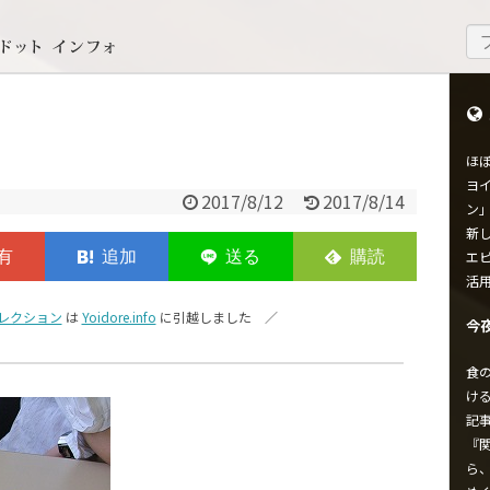
ほ
ヨイ
2017/8/12
2017/8/14
ン
新し
エ
活
レクション
は
Yoidore.info
に引越しました ／
今
食
け
記
『
ら