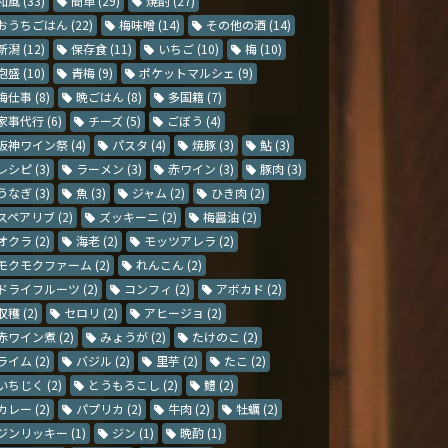
和風
(33)
簡単
(29)
焼酎
(27)
おうちごはん
(22)
梅味噌
(14)
その他の酒
(14)
新潟
(12)
保存食
(11)
いちご
(10)
梅
(10)
泡盛
(10)
青梅
(9)
ポケットマルシェ
(9)
梅仕事
(8)
晩ごはん
(8)
多国籍
(7)
家事代行
(6)
チーズ
(5)
ごぼう
(4)
阪神ワイン祭
(4)
パスタ
(4)
焼豚
(3)
鮎
(3)
レシピ
(3)
ラーメン
(3)
赤ワイン
(3)
豚肉
(3)
うなぎ
(3)
魚
(3)
ジャム
(2)
ひき肉
(2)
スペアリブ
(2)
ズッキーニ
(2)
梅醤油
(2)
オクラ
(2)
海老
(2)
モッツアレラ
(2)
モクモクファーム
(2)
れんこん
(2)
ドライフルーツ
(2)
コンフィ
(2)
アボカド
(2)
収穫
(2)
セロリ
(2)
アヒージョ
(2)
赤ワイン煮
(2)
みょうが
(2)
たけのこ
(2)
ライム
(2)
バジル
(2)
里芋
(2)
たこ
(2)
いちじく
(2)
とうもろこし
(2)
鱧
(2)
カレー
(2)
パプリカ
(2)
牛肉
(2)
牡蠣
(2)
ジンリッキー
(1)
ジン
(1)
晩酌
(1)