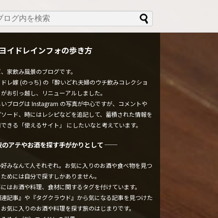
ヨイドレインフォの歩き方
ぼ、家飲み風景のブログです。
ドレ嫁 (のっち) の「酔いどれ夫婦のウチ飲みコレクショ
」がお引っ越し、リニューアルしました。
いブログは Instagram の写真が中心ですが、コメントや
ピソード、時にはレシピなどを追記して、蓄積された情報を
用できる「使えるサイト」 にしたいなと考えています。
夜のアテやお酒を探す手がかりとして ──
の好みなんて人それぞれ。お気に入りのお酒や食べ物を見つ
るためには自分で探すしかありません。
事にはお酒や料理、食材に関するタグを付けています。
関連記事』や『タグクラウド』から気になる記事を見つけた
、お気に入りのお酒や料理を探す旅のはじまりです。