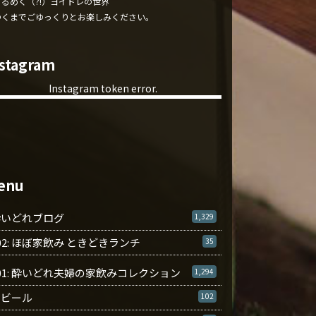
くるめく（?!）ヨイドレの世界
ゆくまでごゆっくりとお楽しみください。
nstagram
Instagram token error.
enu
酔いどれブログ
1,329
02: ほぼ家飲み ときどきランチ
35
01: 酔いどれ夫婦の家飲みコレクション
1,294
ビール
102