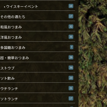
• ウイスキーイベント
10
その他の酒たち
17
和風おつまみ
32
洋風おつまみ
35
多国籍おつまみ
7
超・簡単おつまみ
29
ストウブ
36
ソト飲み
23
ウチランチ
21
ソトランチ
17