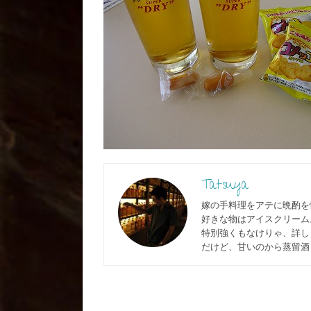
Tatsuya
嫁の手料理をアテに晩酌を
好きな物はアイスクリーム
特別強くもなけりゃ、詳しく
だけど、甘いのから蒸留酒