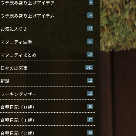
ウチ飲み盛り上げアイデア
4
ウチ飲み盛り上げアイテム
14
お気に入り♪
32
マタニティ生活
51
マタニティまとめ
15
日々の出来事
141
新潟
12
ワーキングマザー
12
育児日記（０歳）
58
育児日記（１歳）
37
育児日記（２歳）
30