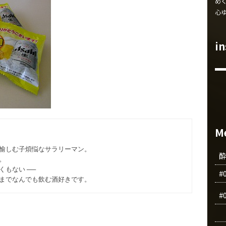
め
心
i
M
愉しむ子煩悩なサラリーマン。
。
もない ──
#
までなんでも飲む酒好きです。
#