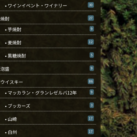
• ワインイベント・ワイナリー
30
焼酎
27
• 芋焼酎
9
• 麦焼酎
12
• 黒糖焼酎
5
泡盛
9
ウイスキー
86
• マッカラン・グランレゼルバ12年
9
• ブッカーズ
3
• 山崎
17
• 白州
17