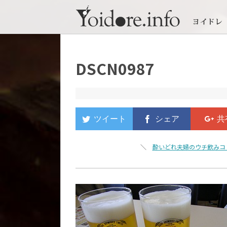
DSCN0987
＼
酔いどれ夫婦のウチ飲みコ