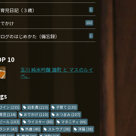
育児日記（３歳）
1
おでかけ
102
ブログのはじめかた（備忘録）
1
OP 10
玉川 純米吟醸 雄町 と マスのルイ
ベ。
ags
ワイン
(235)
日本酒
(223)
子育て
(135)
育児
(134)
おでかけ
(110)
おつまみ
(107)
ビール
(103)
ウイスキー
(88)
マタニティ
(66)
ランチ
(42)
外食
(40)
ストウブ
(38)
洋風
(38)