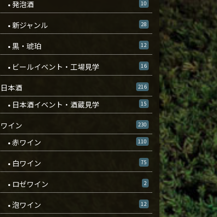
• 発泡酒
10
• 新ジャンル
28
• 黒・琥珀
12
• ビールイベント・工場見学
16
日本酒
216
• 日本酒イベント・酒蔵見学
15
ワイン
230
• 赤ワイン
110
• 白ワイン
75
• ロゼワイン
2
• 泡ワイン
12