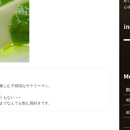
め
心
i
M
愉しむ子煩悩なサラリーマン。
。
もない ──
#
までなんでも飲む酒好きです。
#