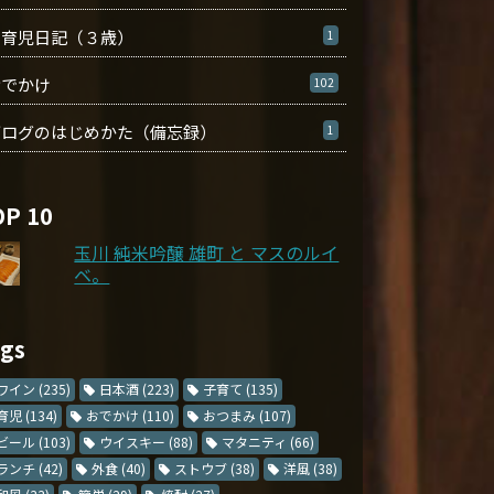
育児日記（３歳）
1
おでかけ
102
ブログのはじめかた（備忘録）
1
OP 10
玉川 純米吟醸 雄町 と マスのルイ
ベ。
ags
ワイン
(235)
日本酒
(223)
子育て
(135)
育児
(134)
おでかけ
(110)
おつまみ
(107)
ビール
(103)
ウイスキー
(88)
マタニティ
(66)
ランチ
(42)
外食
(40)
ストウブ
(38)
洋風
(38)