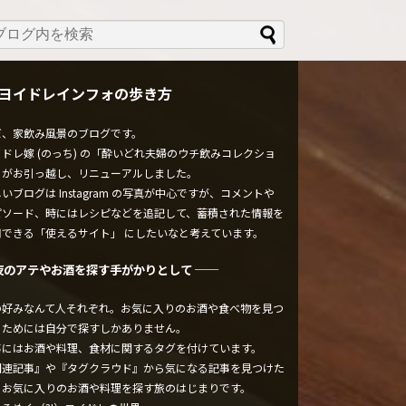
ヨイドレインフォの歩き方
ぼ、家飲み風景のブログです。
ドレ嫁 (のっち) の「酔いどれ夫婦のウチ飲みコレクショ
」がお引っ越し、リニューアルしました。
いブログは Instagram の写真が中心ですが、コメントや
ピソード、時にはレシピなどを追記して、蓄積された情報を
用できる「使えるサイト」 にしたいなと考えています。
夜のアテやお酒を探す手がかりとして ──
の好みなんて人それぞれ。お気に入りのお酒や食べ物を見つ
るためには自分で探すしかありません。
事にはお酒や料理、食材に関するタグを付けています。
関連記事』や『タグクラウド』から気になる記事を見つけた
、お気に入りのお酒や料理を探す旅のはじまりです。