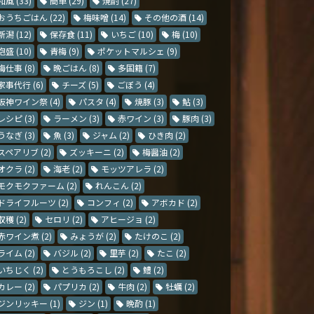
和風
(33)
簡単
(29)
焼酎
(27)
おうちごはん
(22)
梅味噌
(14)
その他の酒
(14)
新潟
(12)
保存食
(11)
いちご
(10)
梅
(10)
泡盛
(10)
青梅
(9)
ポケットマルシェ
(9)
梅仕事
(8)
晩ごはん
(8)
多国籍
(7)
家事代行
(6)
チーズ
(5)
ごぼう
(4)
阪神ワイン祭
(4)
パスタ
(4)
焼豚
(3)
鮎
(3)
レシピ
(3)
ラーメン
(3)
赤ワイン
(3)
豚肉
(3)
うなぎ
(3)
魚
(3)
ジャム
(2)
ひき肉
(2)
スペアリブ
(2)
ズッキーニ
(2)
梅醤油
(2)
オクラ
(2)
海老
(2)
モッツアレラ
(2)
モクモクファーム
(2)
れんこん
(2)
ドライフルーツ
(2)
コンフィ
(2)
アボカド
(2)
収穫
(2)
セロリ
(2)
アヒージョ
(2)
赤ワイン煮
(2)
みょうが
(2)
たけのこ
(2)
ライム
(2)
バジル
(2)
里芋
(2)
たこ
(2)
いちじく
(2)
とうもろこし
(2)
鱧
(2)
カレー
(2)
パプリカ
(2)
牛肉
(2)
牡蠣
(2)
ジンリッキー
(1)
ジン
(1)
晩酌
(1)