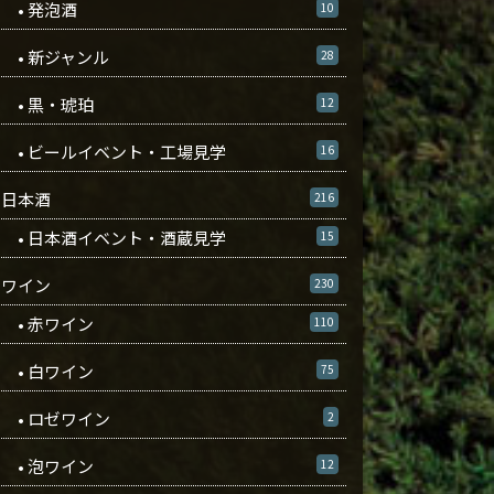
• 発泡酒
10
• 新ジャンル
28
• 黒・琥珀
12
• ビールイベント・工場見学
16
日本酒
216
• 日本酒イベント・酒蔵見学
15
ワイン
230
• 赤ワイン
110
• 白ワイン
75
• ロゼワイン
2
• 泡ワイン
12