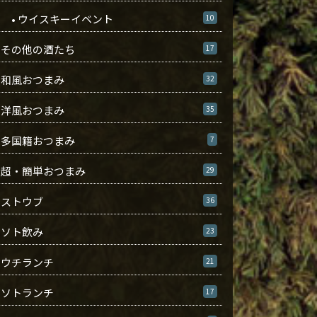
• ウイスキーイベント
10
その他の酒たち
17
和風おつまみ
32
洋風おつまみ
35
多国籍おつまみ
7
超・簡単おつまみ
29
ストウブ
36
ソト飲み
23
ウチランチ
21
ソトランチ
17