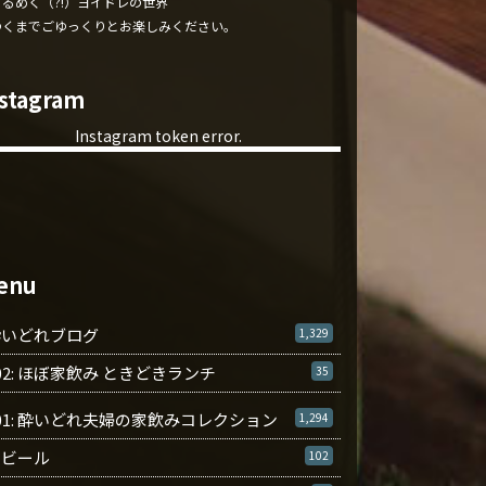
くるめく（?!）ヨイドレの世界
ゆくまでごゆっくりとお楽しみください。
nstagram
Instagram token error.
enu
酔いどれブログ
1,329
02: ほぼ家飲み ときどきランチ
35
01: 酔いどれ夫婦の家飲みコレクション
1,294
ビール
102