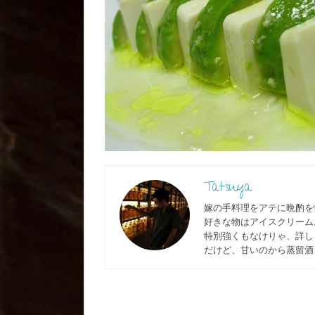
Tatsuya
嫁の手料理をアテに晩酌を
好きな物はアイスクリーム
特別強くもなけりゃ、詳しく
だけど、甘いのから蒸留酒