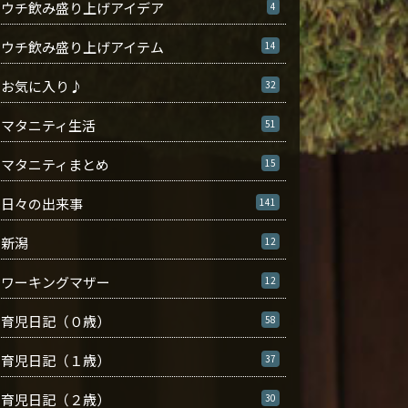
ウチ飲み盛り上げアイデア
4
ウチ飲み盛り上げアイテム
14
お気に入り♪
32
マタニティ生活
51
マタニティまとめ
15
日々の出来事
141
新潟
12
ワーキングマザー
12
育児日記（０歳）
58
育児日記（１歳）
37
育児日記（２歳）
30