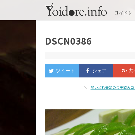
DSCN0386
＼
酔いどれ夫婦のウチ飲みコ