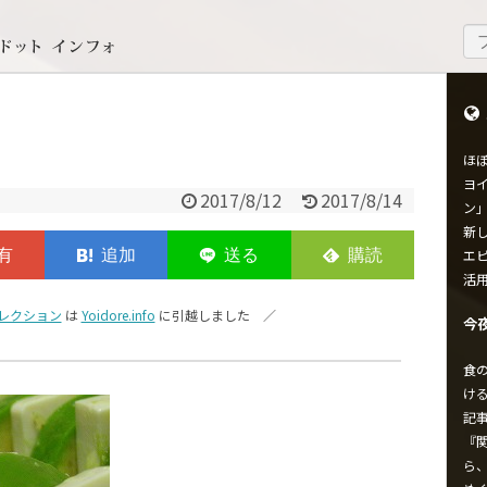
ほ
ヨイ
2017/8/12
2017/8/14
ン
新し
エ
活
レクション
は
Yoidore.info
に引越しました ／
今
食
け
記
『
ら