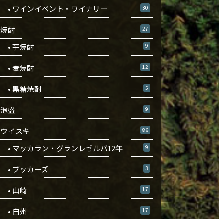
• ワインイベント・ワイナリー
30
焼酎
27
• 芋焼酎
9
• 麦焼酎
12
• 黒糖焼酎
5
泡盛
9
ウイスキー
86
• マッカラン・グランレゼルバ12年
9
• ブッカーズ
3
• 山崎
17
• 白州
17