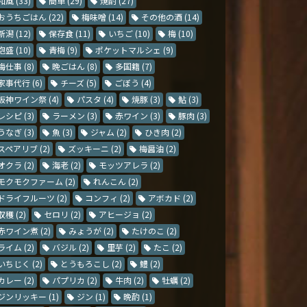
和風
(33)
簡単
(29)
焼酎
(27)
おうちごはん
(22)
梅味噌
(14)
その他の酒
(14)
新潟
(12)
保存食
(11)
いちご
(10)
梅
(10)
泡盛
(10)
青梅
(9)
ポケットマルシェ
(9)
梅仕事
(8)
晩ごはん
(8)
多国籍
(7)
家事代行
(6)
チーズ
(5)
ごぼう
(4)
阪神ワイン祭
(4)
パスタ
(4)
焼豚
(3)
鮎
(3)
レシピ
(3)
ラーメン
(3)
赤ワイン
(3)
豚肉
(3)
うなぎ
(3)
魚
(3)
ジャム
(2)
ひき肉
(2)
スペアリブ
(2)
ズッキーニ
(2)
梅醤油
(2)
オクラ
(2)
海老
(2)
モッツアレラ
(2)
モクモクファーム
(2)
れんこん
(2)
ドライフルーツ
(2)
コンフィ
(2)
アボカド
(2)
収穫
(2)
セロリ
(2)
アヒージョ
(2)
赤ワイン煮
(2)
みょうが
(2)
たけのこ
(2)
ライム
(2)
バジル
(2)
里芋
(2)
たこ
(2)
いちじく
(2)
とうもろこし
(2)
鱧
(2)
カレー
(2)
パプリカ
(2)
牛肉
(2)
牡蠣
(2)
ジンリッキー
(1)
ジン
(1)
晩酌
(1)