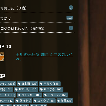
育児日記（３歳）
1
おでかけ
102
ブログのはじめかた（備忘録）
1
OP 10
玉川 純米吟醸 雄町 と マスのルイ
ベ。
ags
ワイン
(235)
日本酒
(223)
子育て
(135)
育児
(134)
おでかけ
(110)
おつまみ
(107)
ビール
(103)
ウイスキー
(88)
マタニティ
(66)
ランチ
(42)
外食
(40)
ストウブ
(38)
洋風
(38)