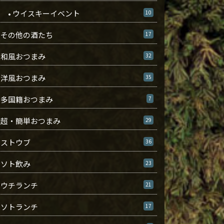
• ウイスキーイベント
10
その他の酒たち
17
和風おつまみ
32
洋風おつまみ
35
多国籍おつまみ
7
超・簡単おつまみ
29
ストウブ
36
ソト飲み
23
ウチランチ
21
ソトランチ
17