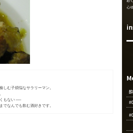
め
心
i
M
愉しむ子煩悩なサラリーマン。
。
もない ──
#
までなんでも飲む酒好きです。
#