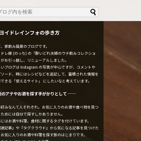
ヨイドレインフォの歩き方
ぼ、家飲み風景のブログです。
ドレ嫁 (のっち) の「酔いどれ夫婦のウチ飲みコレクショ
」がお引っ越し、リニューアルしました。
いブログは Instagram の写真が中心ですが、コメントや
ピソード、時にはレシピなどを追記して、蓄積された情報を
用できる「使えるサイト」 にしたいなと考えています。
夜のアテやお酒を探す手がかりとして ──
の好みなんて人それぞれ。お気に入りのお酒や食べ物を見つ
るためには自分で探すしかありません。
事にはお酒や料理、食材に関するタグを付けています。
関連記事』や『タグクラウド』から気になる記事を見つけた
、お気に入りのお酒や料理を探す旅のはじまりです。