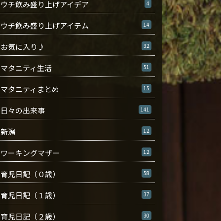
ウチ飲み盛り上げアイデア
4
ウチ飲み盛り上げアイテム
14
お気に入り♪
32
マタニティ生活
51
マタニティまとめ
15
日々の出来事
141
新潟
12
ワーキングマザー
12
育児日記（０歳）
58
育児日記（１歳）
37
育児日記（２歳）
30