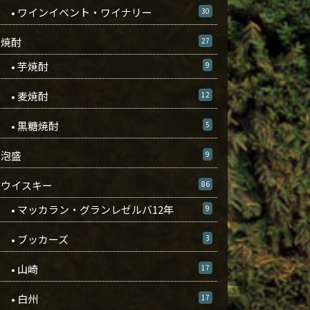
• ワインイベント・ワイナリー
30
焼酎
27
• 芋焼酎
9
• 麦焼酎
12
• 黒糖焼酎
5
泡盛
9
ウイスキー
86
• マッカラン・グランレゼルバ12年
9
• ブッカーズ
3
• 山崎
17
• 白州
17