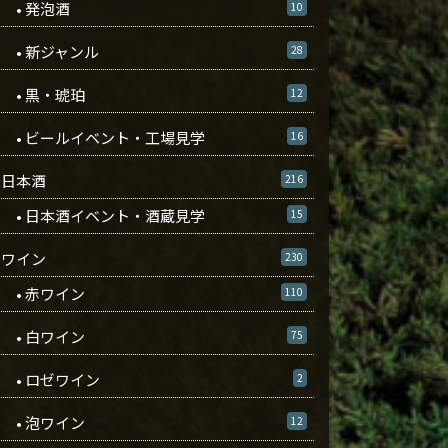
• 発泡酒
10
• 新ジャンル
28
• 黒・琥珀
12
• ビールイベント・工場見学
16
日本酒
216
• 日本酒イベント・酒蔵見学
15
ワイン
230
• 赤ワイン
110
• 白ワイン
75
• ロゼワイン
2
• 泡ワイン
12