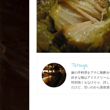
Tatsuya
嫁の手料理をアテに晩酌を
好きな物はアイスクリーム
特別強くもなけりゃ、詳しく
だけど、甘いのから蒸留酒