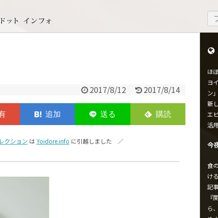
ほ
ヨイ
2017/8/12
2017/8/14
ン
新し
エ
活
レクション
は
Yoidore.info
に引越しました ／
今
食
け
記
『
ら