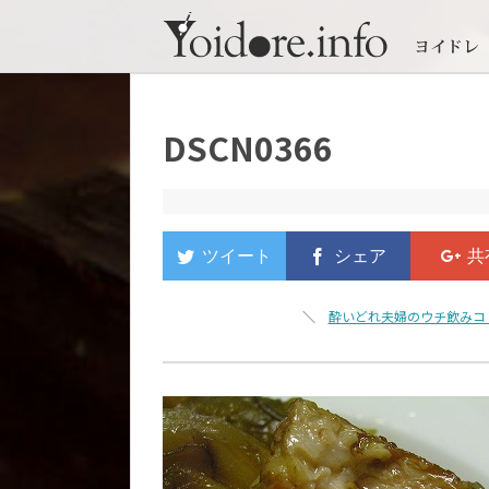
DSCN0366
＼
酔いどれ夫婦のウチ飲みコ