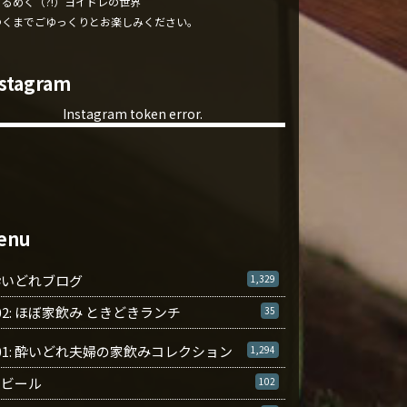
くるめく（?!）ヨイドレの世界
ゆくまでごゆっくりとお楽しみください。
nstagram
Instagram token error.
enu
酔いどれブログ
1,329
02: ほぼ家飲み ときどきランチ
35
01: 酔いどれ夫婦の家飲みコレクション
1,294
ビール
102