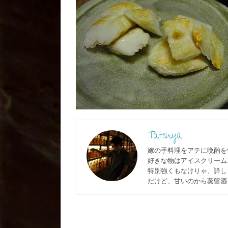
Tatsuya
嫁の手料理をアテに晩酌を
好きな物はアイスクリーム
特別強くもなけりゃ、詳しく
だけど、甘いのから蒸留酒