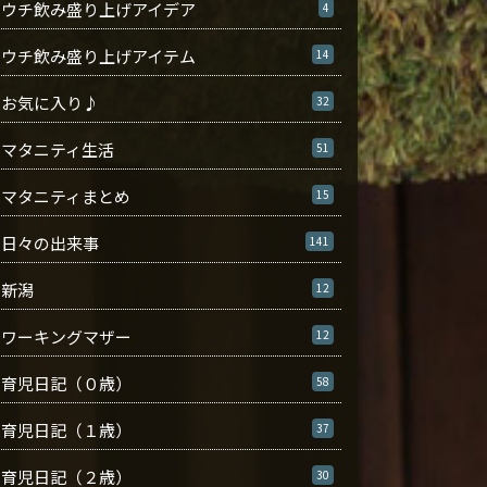
ウチ飲み盛り上げアイデア
4
ウチ飲み盛り上げアイテム
14
お気に入り♪
32
マタニティ生活
51
マタニティまとめ
15
日々の出来事
141
新潟
12
ワーキングマザー
12
育児日記（０歳）
58
育児日記（１歳）
37
育児日記（２歳）
30