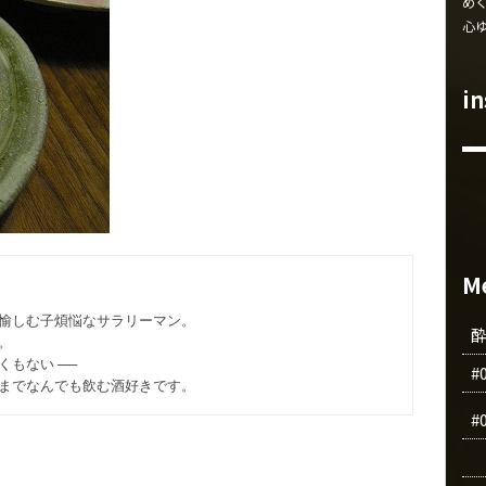
め
心
i
M
愉しむ子煩悩なサラリーマン。
。
もない ──
#
までなんでも飲む酒好きです。
#