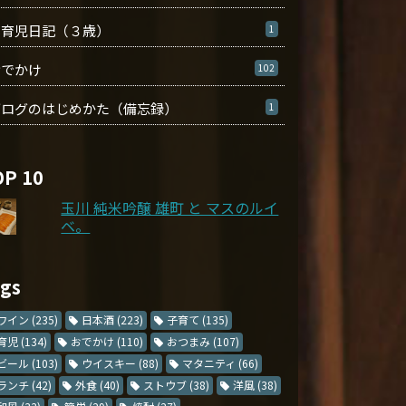
育児日記（３歳）
1
おでかけ
102
ブログのはじめかた（備忘録）
1
OP 10
玉川 純米吟醸 雄町 と マスのルイ
ベ。
ags
ワイン
(235)
日本酒
(223)
子育て
(135)
育児
(134)
おでかけ
(110)
おつまみ
(107)
ビール
(103)
ウイスキー
(88)
マタニティ
(66)
ランチ
(42)
外食
(40)
ストウブ
(38)
洋風
(38)