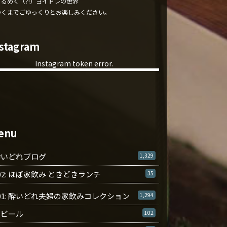
くるめく（?!）ヨイドレの世界
ゆくまでごゆっくりとお楽しみください。
nstagram
Instagram token error.
enu
酔いどれブログ
1,329
02: ほぼ家飲み ときどきランチ
35
01: 酔いどれ夫婦の家飲みコレクション
1,294
ビール
102