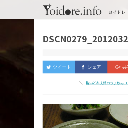
DSCN0279_2012032
＼
酔いどれ夫婦のウチ飲みコ