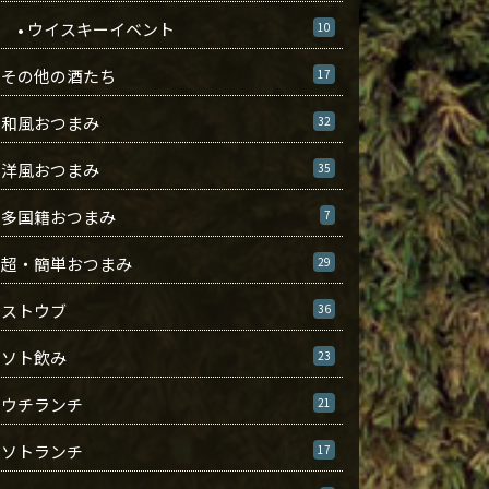
• ウイスキーイベント
10
その他の酒たち
17
和風おつまみ
32
洋風おつまみ
35
多国籍おつまみ
7
超・簡単おつまみ
29
ストウブ
36
ソト飲み
23
ウチランチ
21
ソトランチ
17