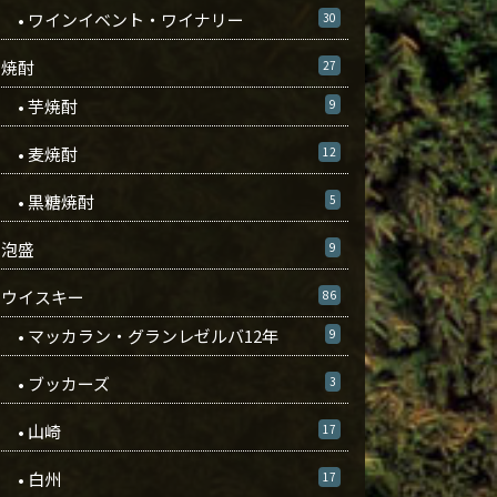
• ワインイベント・ワイナリー
30
焼酎
27
• 芋焼酎
9
• 麦焼酎
12
• 黒糖焼酎
5
泡盛
9
ウイスキー
86
• マッカラン・グランレゼルバ12年
9
• ブッカーズ
3
• 山崎
17
• 白州
17