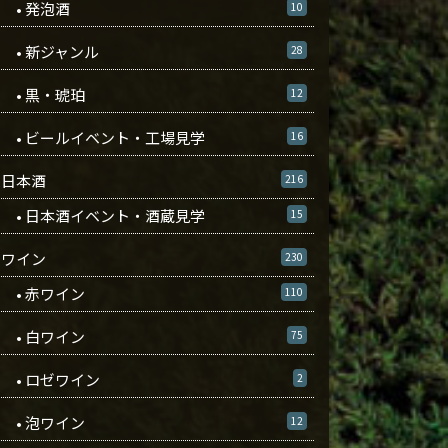
• 発泡酒
10
• 新ジャンル
28
• 黒・琥珀
12
• ビールイベント・工場見学
16
日本酒
216
• 日本酒イベント・酒蔵見学
15
ワイン
230
• 赤ワイン
110
• 白ワイン
75
• ロゼワイン
2
• 泡ワイン
12