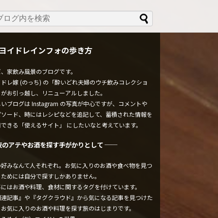
ヨイドレインフォの歩き方
ぼ、家飲み風景のブログです。
ドレ嫁 (のっち) の「酔いどれ夫婦のウチ飲みコレクショ
」がお引っ越し、リニューアルしました。
いブログは Instagram の写真が中心ですが、コメントや
ピソード、時にはレシピなどを追記して、蓄積された情報を
用できる「使えるサイト」 にしたいなと考えています。
夜のアテやお酒を探す手がかりとして ──
の好みなんて人それぞれ。お気に入りのお酒や食べ物を見つ
るためには自分で探すしかありません。
事にはお酒や料理、食材に関するタグを付けています。
関連記事』や『タグクラウド』から気になる記事を見つけた
、お気に入りのお酒や料理を探す旅のはじまりです。