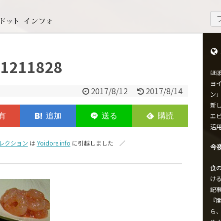
1211828
ほ
ヨイ
2017/8/12
2017/8/14
ン
新し
エ
活
レクション
は
Yoidore.info
に引越しました ／
今
食
け
記
『
ら