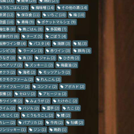
和風
(33)
簡単
(29)
焼酎
(27)
おうちごはん
(22)
梅味噌
(14)
その他の酒
(14)
新潟
(12)
保存食
(11)
いちご
(10)
梅
(10)
泡盛
(10)
青梅
(9)
ポケットマルシェ
(9)
梅仕事
(8)
晩ごはん
(8)
多国籍
(7)
家事代行
(6)
チーズ
(5)
ごぼう
(4)
阪神ワイン祭
(4)
パスタ
(4)
焼豚
(3)
鮎
(3)
レシピ
(3)
ラーメン
(3)
赤ワイン
(3)
豚肉
(3)
うなぎ
(3)
魚
(3)
ジャム
(2)
ひき肉
(2)
スペアリブ
(2)
ズッキーニ
(2)
梅醤油
(2)
オクラ
(2)
海老
(2)
モッツアレラ
(2)
モクモクファーム
(2)
れんこん
(2)
ドライフルーツ
(2)
コンフィ
(2)
アボカド
(2)
収穫
(2)
セロリ
(2)
アヒージョ
(2)
赤ワイン煮
(2)
みょうが
(2)
たけのこ
(2)
ライム
(2)
バジル
(2)
里芋
(2)
たこ
(2)
いちじく
(2)
とうもろこし
(2)
鱧
(2)
カレー
(2)
パプリカ
(2)
牛肉
(2)
牡蠣
(2)
ジンリッキー
(1)
ジン
(1)
晩酌
(1)