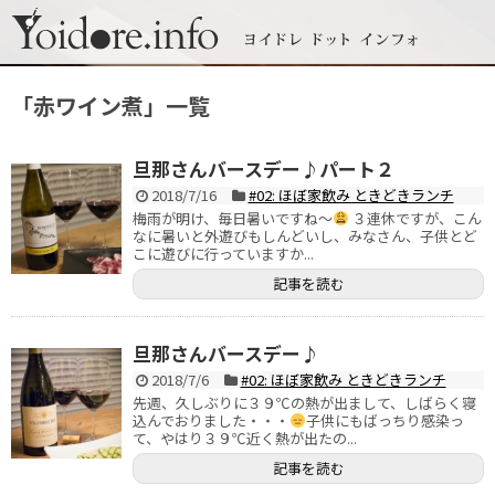
「
赤ワイン煮
」
一覧
旦那さんバースデー♪パート２
2018/7/16
#02: ほぼ家飲み ときどきランチ
梅雨が明け、毎日暑いですね～
３連休ですが、こん
なに暑いと外遊びもしんどいし、みなさん、子供とど
こに遊びに行っていますか...
記事を読む
旦那さんバースデー♪
2018/7/6
#02: ほぼ家飲み ときどきランチ
先週、久しぶりに３９℃の熱が出まして、しばらく寝
込んでおりました・・・
子供にもばっちり感染っ
て、やはり３９℃近く熱が出たの...
記事を読む