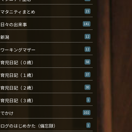
マタニティまとめ
15
日々の出来事
141
新潟
12
ワーキングマザー
12
育児日記（０歳）
58
育児日記（１歳）
37
育児日記（２歳）
30
育児日記（３歳）
1
おでかけ
102
ブログのはじめかた（備忘録）
1