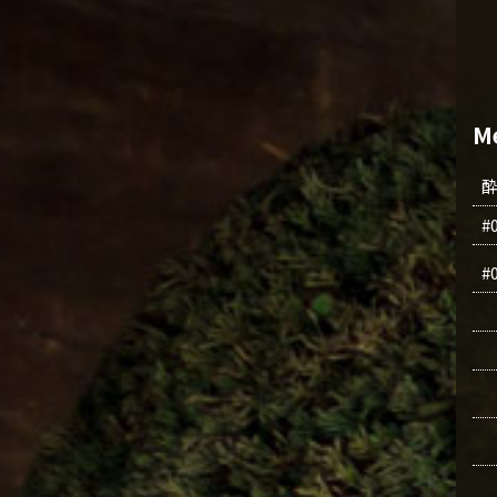
M
#
#