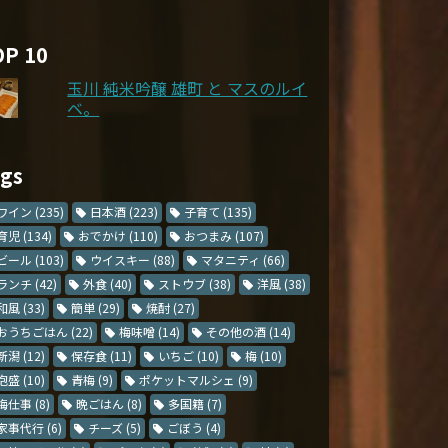
OP 10
玉川 純米吟醸 雄町 と マスのルイ
ベ。
ags
ワイン
(235)
日本酒
(223)
子育て
(135)
育児
(134)
おでかけ
(110)
おつまみ
(107)
ビール
(103)
ウイスキー
(88)
マタニティ
(66)
ランチ
(42)
外食
(40)
ストウブ
(38)
洋風
(38)
和風
(33)
簡単
(29)
焼酎
(27)
おうちごはん
(22)
梅味噌
(14)
その他の酒
(14)
新潟
(12)
保存食
(11)
いちご
(10)
梅
(10)
泡盛
(10)
青梅
(9)
ポケットマルシェ
(9)
梅仕事
(8)
晩ごはん
(8)
多国籍
(7)
家事代行
(6)
チーズ
(5)
ごぼう
(4)