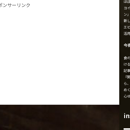
ほ
ポンサーリンク
ヨイ
ン
新し
エ
活
今
食
け
記
『
ら
め
心
i