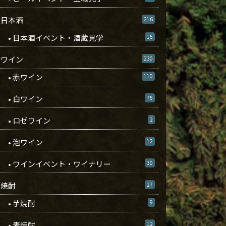
日本酒
216
• 日本酒イベント・酒蔵見学
15
ワイン
230
• 赤ワイン
110
• 白ワイン
75
• ロゼワイン
2
• 泡ワイン
12
• ワインイベント・ワイナリー
30
焼酎
27
• 芋焼酎
9
• 麦焼酎
12