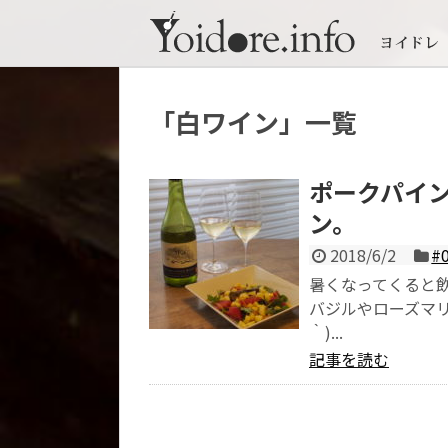
「
白ワイン
」
一覧
ポークパイ
ン。
2018/6/2
#
暑くなってくると
バジルやローズマリ
｀)...
記事を読む