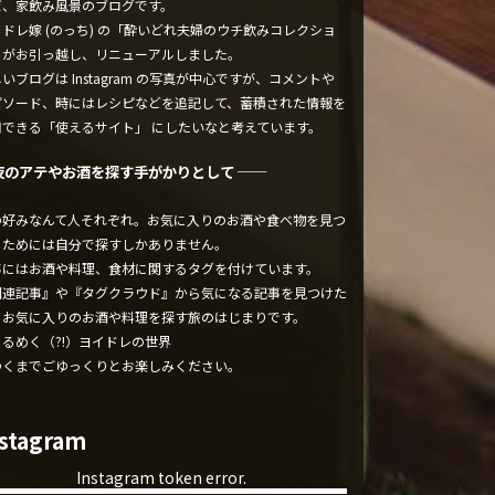
ぼ、家飲み風景のブログです。
ドレ嫁 (のっち) の「酔いどれ夫婦のウチ飲みコレクショ
」がお引っ越し、リニューアルしました。
いブログは Instagram の写真が中心ですが、コメントや
ピソード、時にはレシピなどを追記して、蓄積された情報を
用できる「使えるサイト」 にしたいなと考えています。
夜のアテやお酒を探す手がかりとして ──
の好みなんて人それぞれ。お気に入りのお酒や食べ物を見つ
るためには自分で探すしかありません。
事にはお酒や料理、食材に関するタグを付けています。
関連記事』や『タグクラウド』から気になる記事を見つけた
、お気に入りのお酒や料理を探す旅のはじまりです。
くるめく（?!）ヨイドレの世界
ゆくまでごゆっくりとお楽しみください。
nstagram
Instagram token error.