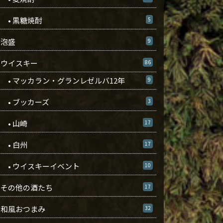
• 黒糖焼酎
5
泡盛
9
ウイスキー
86
• マッカラン・グランレゼルバ12年
9
• ブッカーズ
3
• 山崎
17
• 白州
17
• ウイスキーイベント
10
その他の酒たち
17
和風おつまみ
32