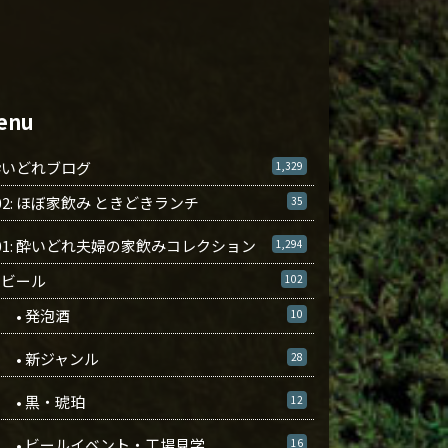
enu
酔いどれブログ
1,329
02: ほぼ家飲み ときどきランチ
35
01: 酔いどれ夫婦の家飲みコレクション
1,294
ビール
102
• 発泡酒
10
• 新ジャンル
28
• 黒・琥珀
12
• ビールイベント・工場見学
16