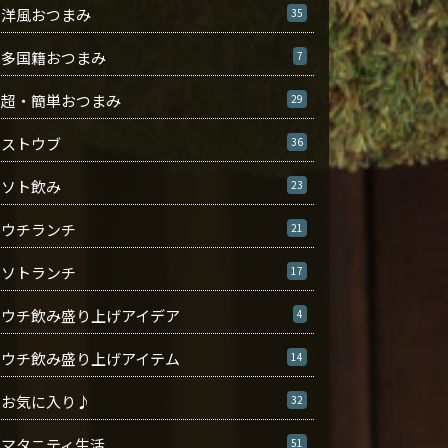
洋風おつまみ
35
多国籍おつまみ
7
超・簡単おつまみ
29
ストウブ
36
ソト飲み
23
ウチランチ
21
ソトランチ
17
ウチ飲み盛り上げアイデア
4
ウチ飲み盛り上げアイテム
14
お気に入り♪
32
マタニティ生活
51