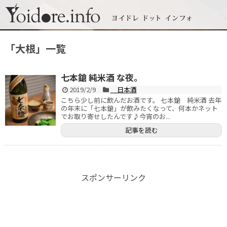
「
大根
」
一覧
七本鎗 純米酒 な夜。
2019/2/9
日本酒
こちら少し前に飲んだお酒です。 七本鎗 純米酒 去年
の年末に「七本鎗」が飲みたくなって、何本かネット
でお取り寄せしたんです♪今宵のお...
記事を読む
スポンサーリンク