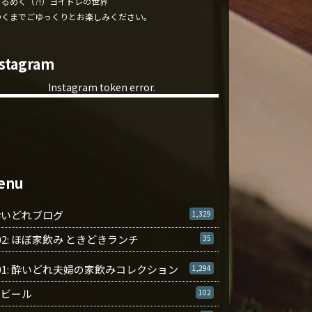
くるめく（?!）ヨイドレの世界
ゆくまでごゆっくりとお楽しみください。
nstagram
Instagram token error.
enu
酔いどれブログ
1,329
02: ほぼ家飲み ときどきランチ
35
01: 酔いどれ夫婦の家飲みコレクション
1,294
ビール
102