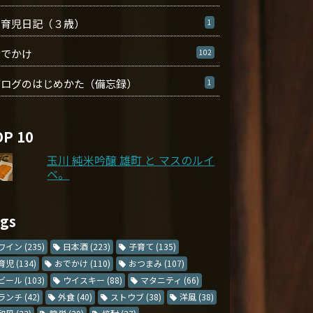
育児日記（３歳）
1
おでかけ
102
ブログのはじめかた（備忘録）
1
OP 10
玉川 純米吟醸 雄町 と マスのルイ
ベ。
ags
ワイン
(235)
日本酒
(223)
子育て
(135)
育児
(134)
おでかけ
(110)
おつまみ
(107)
ビール
(103)
ウイスキー
(88)
マタニティ
(66)
ランチ
(42)
外食
(40)
ストウブ
(38)
洋風
(38)