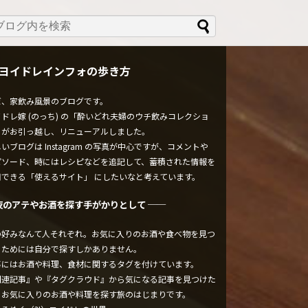
ヨイドレインフォの歩き方
ぼ、家飲み風景のブログです。
ドレ嫁 (のっち) の「酔いどれ夫婦のウチ飲みコレクショ
」がお引っ越し、リニューアルしました。
いブログは Instagram の写真が中心ですが、コメントや
ピソード、時にはレシピなどを追記して、蓄積された情報を
用できる「使えるサイト」 にしたいなと考えています。
夜のアテやお酒を探す手がかりとして ──
の好みなんて人それぞれ。お気に入りのお酒や食べ物を見つ
るためには自分で探すしかありません。
事にはお酒や料理、食材に関するタグを付けています。
関連記事』や『タグクラウド』から気になる記事を見つけた
、お気に入りのお酒や料理を探す旅のはじまりです。