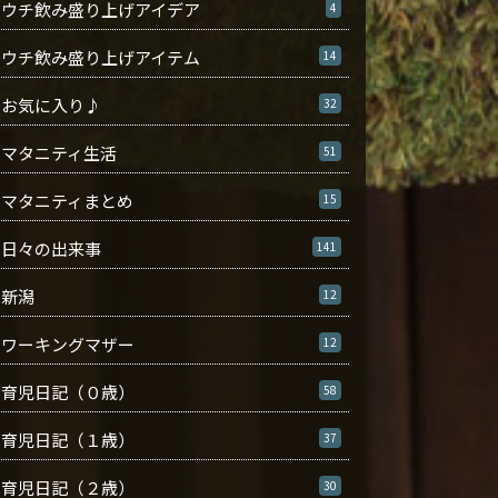
ウチ飲み盛り上げアイデア
4
ウチ飲み盛り上げアイテム
14
お気に入り♪
32
マタニティ生活
51
マタニティまとめ
15
日々の出来事
141
新潟
12
ワーキングマザー
12
育児日記（０歳）
58
育児日記（１歳）
37
育児日記（２歳）
30