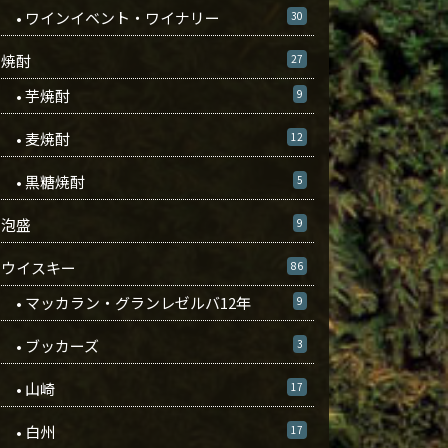
• ワインイベント・ワイナリー
30
焼酎
27
• 芋焼酎
9
• 麦焼酎
12
• 黒糖焼酎
5
泡盛
9
ウイスキー
86
• マッカラン・グランレゼルバ12年
9
• ブッカーズ
3
• 山崎
17
• 白州
17