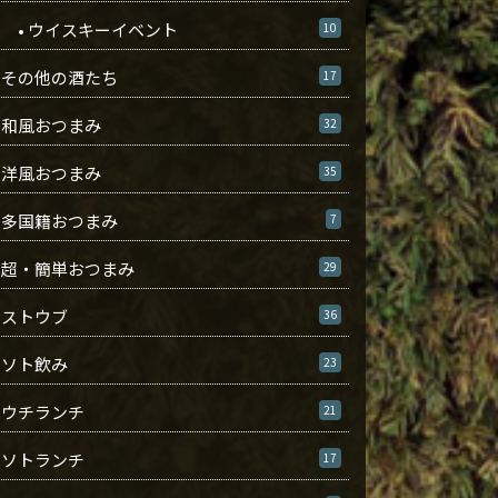
• ウイスキーイベント
10
その他の酒たち
17
和風おつまみ
32
洋風おつまみ
35
多国籍おつまみ
7
超・簡単おつまみ
29
ストウブ
36
ソト飲み
23
ウチランチ
21
ソトランチ
17