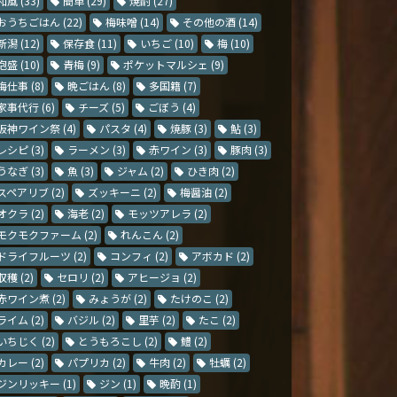
和風
(33)
簡単
(29)
焼酎
(27)
おうちごはん
(22)
梅味噌
(14)
その他の酒
(14)
新潟
(12)
保存食
(11)
いちご
(10)
梅
(10)
泡盛
(10)
青梅
(9)
ポケットマルシェ
(9)
梅仕事
(8)
晩ごはん
(8)
多国籍
(7)
家事代行
(6)
チーズ
(5)
ごぼう
(4)
阪神ワイン祭
(4)
パスタ
(4)
焼豚
(3)
鮎
(3)
レシピ
(3)
ラーメン
(3)
赤ワイン
(3)
豚肉
(3)
うなぎ
(3)
魚
(3)
ジャム
(2)
ひき肉
(2)
スペアリブ
(2)
ズッキーニ
(2)
梅醤油
(2)
オクラ
(2)
海老
(2)
モッツアレラ
(2)
モクモクファーム
(2)
れんこん
(2)
ドライフルーツ
(2)
コンフィ
(2)
アボカド
(2)
収穫
(2)
セロリ
(2)
アヒージョ
(2)
赤ワイン煮
(2)
みょうが
(2)
たけのこ
(2)
ライム
(2)
バジル
(2)
里芋
(2)
たこ
(2)
いちじく
(2)
とうもろこし
(2)
鱧
(2)
カレー
(2)
パプリカ
(2)
牛肉
(2)
牡蠣
(2)
ジンリッキー
(1)
ジン
(1)
晩酌
(1)