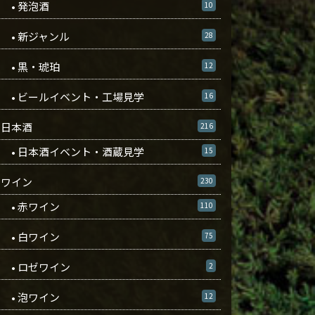
• 発泡酒
10
• 新ジャンル
28
• 黒・琥珀
12
• ビールイベント・工場見学
16
日本酒
216
• 日本酒イベント・酒蔵見学
15
ワイン
230
• 赤ワイン
110
• 白ワイン
75
• ロゼワイン
2
• 泡ワイン
12