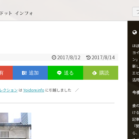
ほ
ヨイ
2017/8/12
2017/8/14
ン
新し
エ
活
レクション
は
Yoidore.info
に引越しました ／
今
食
け
記
『
ら