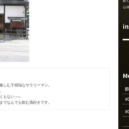
め
心
i
M
愉しむ子煩悩なサラリーマン。
。
もない ──
#
までなんでも飲む酒好きです。
#