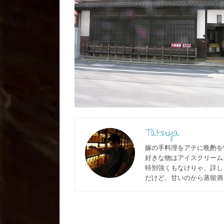
Tatsuya
嫁の手料理をアテに晩酌を
好きな物はアイスクリーム
特別強くもなけりゃ、詳しく
だけど、甘いのから蒸留酒