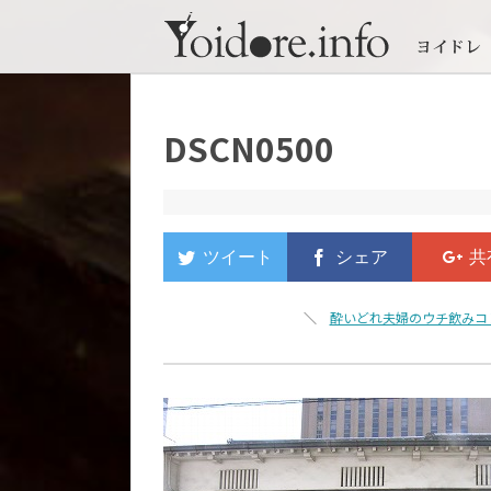
DSCN0500
＼
酔いどれ夫婦のウチ飲みコ