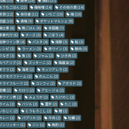
和風
(33)
簡単
(29)
焼酎
(27)
おうちごはん
(22)
梅味噌
(14)
その他の酒
(14)
新潟
(12)
保存食
(11)
いちご
(10)
梅
(10)
泡盛
(10)
青梅
(9)
ポケットマルシェ
(9)
梅仕事
(8)
晩ごはん
(8)
多国籍
(7)
家事代行
(6)
チーズ
(5)
ごぼう
(4)
阪神ワイン祭
(4)
パスタ
(4)
焼豚
(3)
鮎
(3)
レシピ
(3)
ラーメン
(3)
赤ワイン
(3)
豚肉
(3)
うなぎ
(3)
魚
(3)
ジャム
(2)
ひき肉
(2)
スペアリブ
(2)
ズッキーニ
(2)
梅醤油
(2)
オクラ
(2)
海老
(2)
モッツアレラ
(2)
モクモクファーム
(2)
れんこん
(2)
ドライフルーツ
(2)
コンフィ
(2)
アボカド
(2)
収穫
(2)
セロリ
(2)
アヒージョ
(2)
赤ワイン煮
(2)
みょうが
(2)
たけのこ
(2)
ライム
(2)
バジル
(2)
里芋
(2)
たこ
(2)
いちじく
(2)
とうもろこし
(2)
鱧
(2)
カレー
(2)
パプリカ
(2)
牛肉
(2)
牡蠣
(2)
ジンリッキー
(1)
ジン
(1)
晩酌
(1)