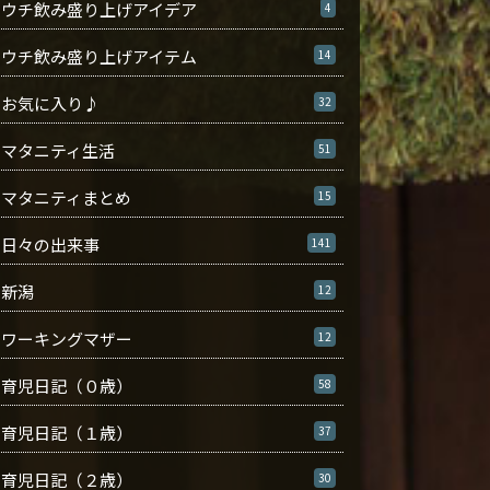
ウチ飲み盛り上げアイデア
4
ウチ飲み盛り上げアイテム
14
お気に入り♪
32
マタニティ生活
51
マタニティまとめ
15
日々の出来事
141
新潟
12
ワーキングマザー
12
育児日記（０歳）
58
育児日記（１歳）
37
育児日記（２歳）
30