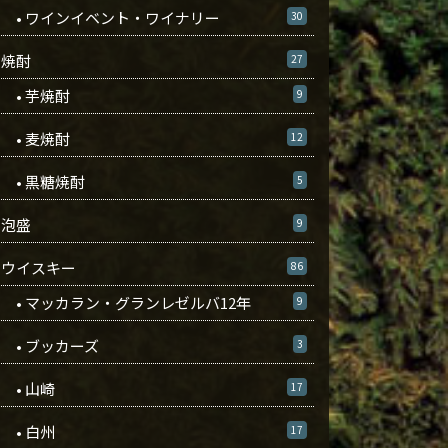
• ワインイベント・ワイナリー
30
焼酎
27
• 芋焼酎
9
• 麦焼酎
12
• 黒糖焼酎
5
泡盛
9
ウイスキー
86
• マッカラン・グランレゼルバ12年
9
• ブッカーズ
3
• 山崎
17
• 白州
17