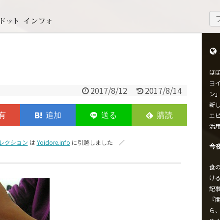
ほ
ヨイ
2017/8/12
2017/8/14
ン
新し
エ
活
レクション
は
Yoidore.info
に引越しました ／
今
食
け
記
『
ら