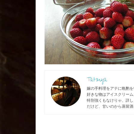
Tatsuya
嫁の手料理をアテに晩酌を
好きな物はアイスクリーム
特別強くもなけりゃ、詳しく
だけど、甘いのから蒸留酒