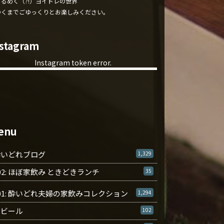
くるめく（?!）ヨイドレの世界
ゆくまでごゆっくりとお楽しみください。
nstagram
Instagram token error.
enu
酔いどれブログ
1,329
02: ほぼ家飲み ときどきランチ
35
01: 酔いどれ夫婦の家飲みコレクション
1,294
ビール
102