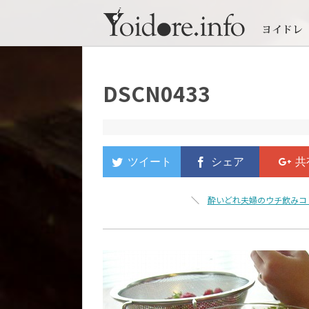
DSCN0433
＼
酔いどれ夫婦のウチ飲みコ