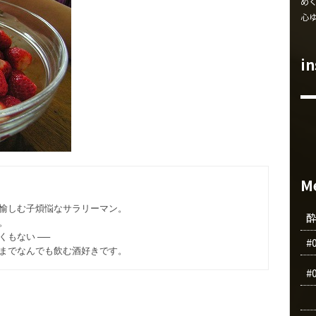
め
心
i
M
愉しむ子煩悩なサラリーマン。
。
もない ──
#
までなんでも飲む酒好きです。
#