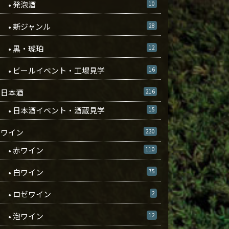
• 発泡酒
10
• 新ジャンル
28
• 黒・琥珀
12
• ビールイベント・工場見学
16
日本酒
216
• 日本酒イベント・酒蔵見学
15
ワイン
230
• 赤ワイン
110
• 白ワイン
75
• ロゼワイン
2
• 泡ワイン
12