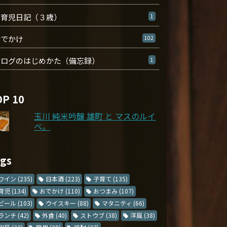
育児日記（３歳）
1
おでかけ
102
ブログのはじめかた（備忘録）
1
OP 10
玉川 純米吟醸 雄町 と マスのルイ
ベ。
ags
ワイン
(235)
日本酒
(223)
子育て
(135)
育児
(134)
おでかけ
(110)
おつまみ
(107)
ビール
(103)
ウイスキー
(88)
マタニティ
(66)
ランチ
(42)
外食
(40)
ストウブ
(38)
洋風
(38)