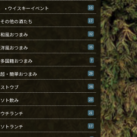
• ウイスキーイベント
10
その他の酒たち
17
和風おつまみ
32
洋風おつまみ
35
多国籍おつまみ
7
超・簡単おつまみ
29
ストウブ
36
ソト飲み
23
ウチランチ
21
ソトランチ
17