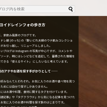
ヨイドレインフォの歩き方
ぼ、家飲み風景のブログです。
ドレ嫁 (のっち) の「酔いどれ夫婦のウチ飲みコレクショ
」がお引っ越し、リニューアルしました。
いブログは Instagram の写真が中心ですが、コメントや
ピソード、時にはレシピなどを追記して、蓄積された情報を
用できる「使えるサイト」 にしたいなと考えています。
夜のアテやお酒を探す手がかりとして ──
の好みなんて人それぞれ。お気に入りのお酒や食べ物を見つ
るためには自分で探すしかありません。
事にはお酒や料理、食材に関するタグを付けています。
関連記事』や『タグクラウド』から気になる記事を見つけた
、お気に入りのお酒や料理を探す旅のはじまりです。